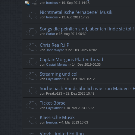
von
Irenicus
»
19. Sep 2011 14:15
Nichtmetallische "erhabene" Musik
von
Irenicus
»
12. Aug 2011 17:22
Songs die peinlich sind, aber ich finde sie toll!
von
Surfer
»
15. Aug 2011 00:32
Chris Rea R.i.P
von
John Wayne
»
22. Dez 2025 18:02
CaptainMorgans Plattenthread
von
CaptainMorgan
»
14. Dez 2019 00:33
Streaming und co!
von
Fayelander
»
11. Dez 2021 15:12
Suche nach Bands ähnlich wie Iron Maiden - 
von
Freako123
»
29. Dez 2023 10:49
Ticket-Börse
von
Fayelander
»
10. Mai 2024 15:22
Klassische Musik
von
Irenicus
»
4. Mär 2013 13:03
Vinyl: Limited Edition