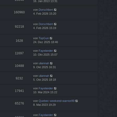
16. Jan 2013 13:31
von
Dorschbert
160960
4. Feb 2026 15:20
von
Dorschbert
92218
4. Feb 2026 15:19
von
TopGun
1628
24. Dez 2025 18:46
von
Fayelander
11697
10. Okt 2025 15:07
von
uliannah
10488
9. Okt 2025 16:31
von
uliannah
9232
5. Okt 2025 18:18
von
Fayelander
17941
10. Mai 2024 15:22
von
Quebec-weekend-warrior89
65276
8. Mai 2023 19:29
von
Fayelander