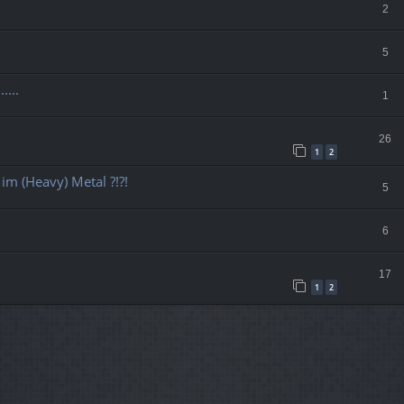
2
5
....
1
26
1
2
im (Heavy) Metal ?!?!
5
6
17
1
2