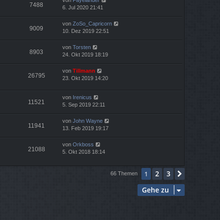
von
Fayelander
7488
6. Jul 2020 21:41
von
ZoSo_Capricorn
9009
10. Dez 2019 22:51
von
Torsten
8903
24. Okt 2019 18:19
von
Tillmann
26795
23. Okt 2019 14:20
von
Irenicus
11521
5. Sep 2019 22:11
von
John Wayne
11941
13. Feb 2019 19:17
von
Orkboss
21088
5. Okt 2018 18:14
2
3
1
Nächste
66 Themen
Gehe zu