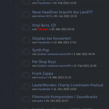
von
Fayelander
»
24. Feb 2022 14:32
Neue Headliner braucht das Land???
von
Adrian-SOS
»
30. Jun 2021 15:15
Vinyl &/vs. CD
von
Tillmann
»
30. Mär 2021 00:19
Sitzplatz bei Konzerten!
von
Fayelander
»
13. Mär 2021 17:51
Synth Pop
von
Quebec-weekend-warrior89
»
3. Mär 2021 04:34
Pet Shop Boys
von
Quebec-weekend-warrior89
»
12. Feb 2021 22:28
Frank Zappa
von
Irenicus
»
9. Mär 2012 21:13
LauterWerden: Charity Livestream-Festival
von
Fayelander
»
11. Dez 2020 14:02
Filmmusik-Komponisten / Soundtracks
von
guhu
»
26. Okt 2011 20:17