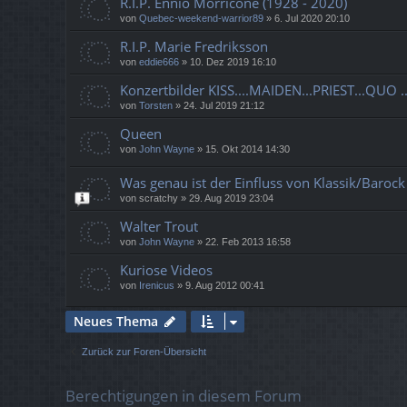
R.I.P. Ennio Morricone (1928 - 2020)
von
Quebec-weekend-warrior89
»
6. Jul 2020 20:10
R.I.P. Marie Fredriksson
von
eddie666
»
10. Dez 2019 16:10
Konzertbilder KISS....MAIDEN...PRIEST...QUO ...
von
Torsten
»
24. Jul 2019 21:12
Queen
von
John Wayne
»
15. Okt 2014 14:30
Was genau ist der Einfluss von Klassik/Barock 
von
scratchy
»
29. Aug 2019 23:04
Walter Trout
von
John Wayne
»
22. Feb 2013 16:58
Kuriose Videos
von
Irenicus
»
9. Aug 2012 00:41
Neues Thema
Zurück zur Foren-Übersicht
Berechtigungen in diesem Forum