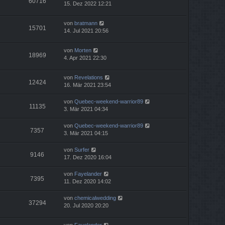
60716
15. Dez 2022 12:21
von
bratmann
15701
14. Jul 2021 20:56
von
Morten
18969
4. Apr 2021 22:30
von
Revelations
12424
16. Mär 2021 23:54
von
Quebec-weekend-warrior89
11135
3. Mär 2021 04:34
von
Quebec-weekend-warrior89
7357
3. Mär 2021 04:15
von
Surfer
9146
17. Dez 2020 16:04
von
Fayelander
7395
11. Dez 2020 14:02
von
chemicalwedding
37294
20. Jul 2020 20:20