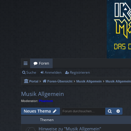
Foren
Suche
Anmelden
Registrieren
ch
Portal
Foren-Übersicht
Musik Allgemein
Musik Allgemein
ne
llz
Musik Allgemein
Moderator:
Phantom
ug
Suche
Erwe
Neues Thema
rif
Themen
f
Hinweise zu "Musik Allgemein"