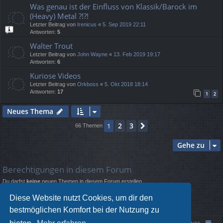
Was genau ist der Einfluss von Klassik/Barock im
(Heavy) Metal ?!?!
Letzter Beitrag von
Irenicus
«
5. Sep 2019 22:11
Antworten:
5
Walter Trout
Letzter Beitrag von
John Wayne
«
13. Feb 2019 19:17
Antworten:
6
Kuriose Videos
Letzter Beitrag von
Orkboss
«
5. Okt 2018 18:14
Antworten:
17
1
2
Neues Thema
2
3
1
Nächste
66 Themen
Gehe zu
Berechtigungen in diesem Forum
Du darfst
keine
neuen Themen in diesem Forum erstellen.
Du darfst
keine
Antworten zu Themen in diesem Forum erstellen.
Du darfst deine Beiträge in diesem Forum
nicht
ändern.
Diese Website nutzt Cookies, um dir den
Du darfst deine Beiträge in diesem Forum
nicht
löschen.
bestmöglichen Komfort bei der Nutzung zu
Du darfst
keine
Dateianhänge in diesem Forum erstellen.
Portal
Foren-Übersicht
Kontakt