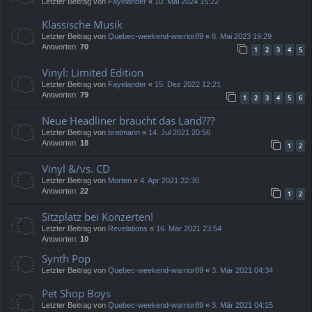
Letzter Beitrag von
Fayelander
«
10. Mai 2024 15:22
Klassische Musik
Letzter Beitrag von
Quebec-weekend-warrior89
«
8. Mai 2023 19:29
Antworten:
70
1
2
3
4
5
Vinyl: Limited Edition
Letzter Beitrag von
Fayelander
«
15. Dez 2022 12:21
Antworten:
79
1
2
3
4
5
6
Neue Headliner braucht das Land???
Letzter Beitrag von
bratmann
«
14. Jul 2021 20:56
Antworten:
18
1
2
Vinyl &/vs. CD
Letzter Beitrag von
Morten
«
4. Apr 2021 22:30
Antworten:
22
1
2
Sitzplatz bei Konzerten!
Letzter Beitrag von
Revelations
«
16. Mär 2021 23:54
Antworten:
10
Synth Pop
Letzter Beitrag von
Quebec-weekend-warrior89
«
3. Mär 2021 04:34
Pet Shop Boys
Letzter Beitrag von
Quebec-weekend-warrior89
«
3. Mär 2021 04:15