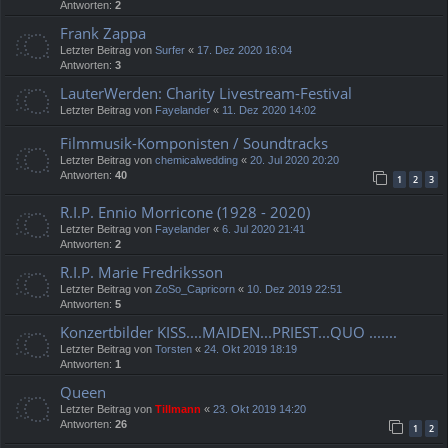
Antworten:
2
Frank Zappa
Letzter Beitrag von
Surfer
«
17. Dez 2020 16:04
Antworten:
3
LauterWerden: Charity Livestream-Festival
Letzter Beitrag von
Fayelander
«
11. Dez 2020 14:02
Filmmusik-Komponisten / Soundtracks
Letzter Beitrag von
chemicalwedding
«
20. Jul 2020 20:20
Antworten:
40
1
2
3
R.I.P. Ennio Morricone (1928 - 2020)
Letzter Beitrag von
Fayelander
«
6. Jul 2020 21:41
Antworten:
2
R.I.P. Marie Fredriksson
Letzter Beitrag von
ZoSo_Capricorn
«
10. Dez 2019 22:51
Antworten:
5
Konzertbilder KISS....MAIDEN...PRIEST...QUO .......
Letzter Beitrag von
Torsten
«
24. Okt 2019 18:19
Antworten:
1
Queen
Letzter Beitrag von
Tillmann
«
23. Okt 2019 14:20
Antworten:
26
1
2