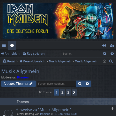
Such
Anmelden
Registrieren
ch
or
n
eg
S
Portal
Foren-Übersicht
Musik Allgemein
Musik Allgemein
ne
en
m
ist
u
Musik Allgemein
llz
el
rie
c
Moderator:
Phantom
h
ug
de
re
Suche
Erweiterte Suc
Neues Thema
e
rif
n
n
2
3
1
Nächste
66 Themen
f
Themen
Hinweise zu "Musik Allgemein"
Letzter Beitrag von
Irenicus
«
16. Jan 2013 13:31