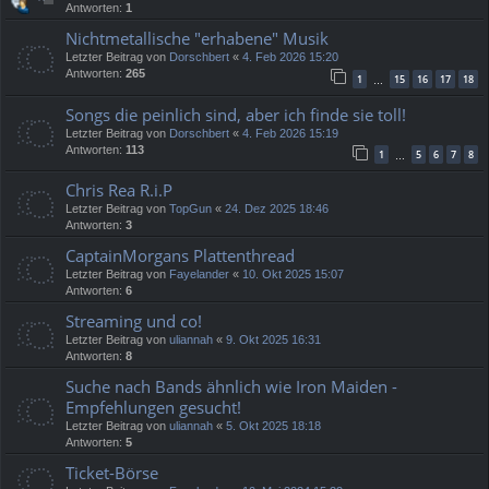
Antworten:
1
Nichtmetallische "erhabene" Musik
Letzter Beitrag von
Dorschbert
«
4. Feb 2026 15:20
Antworten:
265
1
15
16
17
18
…
Songs die peinlich sind, aber ich finde sie toll!
Letzter Beitrag von
Dorschbert
«
4. Feb 2026 15:19
Antworten:
113
1
5
6
7
8
…
Chris Rea R.i.P
Letzter Beitrag von
TopGun
«
24. Dez 2025 18:46
Antworten:
3
CaptainMorgans Plattenthread
Letzter Beitrag von
Fayelander
«
10. Okt 2025 15:07
Antworten:
6
Streaming und co!
Letzter Beitrag von
uliannah
«
9. Okt 2025 16:31
Antworten:
8
Suche nach Bands ähnlich wie Iron Maiden -
Empfehlungen gesucht!
Letzter Beitrag von
uliannah
«
5. Okt 2025 18:18
Antworten:
5
Ticket-Börse