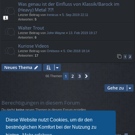
Was genau ist der Einfluss von Klassik/Barock im
(Heavy) Metal ?!?!
Letzter Beitrag von
Irenicus
«
5. Sep 2019 22:11
Antworten:
5
Walter Trout
Letzter Beitrag von
John Wayne
«
13. Feb 2019 19:17
Antworten:
6
Kuriose Videos
Letzter Beitrag von
Orkboss
«
5. Okt 2018 18:14
Antworten:
17
1
2
Neues Thema
2
3
1
Nächste
66 Themen
Gehe zu
Berechtigungen in diesem Forum
Du darfst
keine
neuen Themen in diesem Forum erstellen.
Du darfst
keine
Antworten zu Themen in diesem Forum erstellen.
Du darfst deine Beiträge in diesem Forum
nicht
ändern.
Diese Website nutzt Cookies, um dir den
Du darfst deine Beiträge in diesem Forum
nicht
löschen.
bestmöglichen Komfort bei der Nutzung zu
Du darfst
keine
Dateianhänge in diesem Forum erstellen.
Portal
Foren-Übersicht
Kontakt