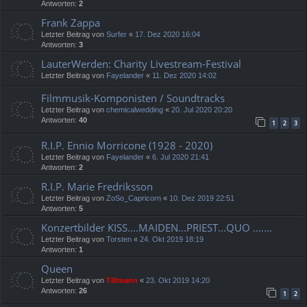
Antworten:
2
Frank Zappa
Letzter Beitrag von
Surfer
«
17. Dez 2020 16:04
Antworten:
3
LauterWerden: Charity Livestream-Festival
Letzter Beitrag von
Fayelander
«
11. Dez 2020 14:02
Filmmusik-Komponisten / Soundtracks
Letzter Beitrag von
chemicalwedding
«
20. Jul 2020 20:20
Antworten:
40
1
2
3
R.I.P. Ennio Morricone (1928 - 2020)
Letzter Beitrag von
Fayelander
«
6. Jul 2020 21:41
Antworten:
2
R.I.P. Marie Fredriksson
Letzter Beitrag von
ZoSo_Capricorn
«
10. Dez 2019 22:51
Antworten:
5
Konzertbilder KISS....MAIDEN...PRIEST...QUO .......
Letzter Beitrag von
Torsten
«
24. Okt 2019 18:19
Antworten:
1
Queen
Letzter Beitrag von
Tillmann
«
23. Okt 2019 14:20
Antworten:
26
1
2