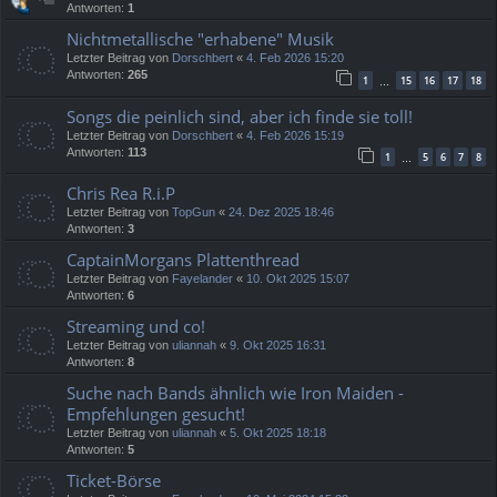
Antworten:
1
Nichtmetallische "erhabene" Musik
Letzter Beitrag von
Dorschbert
«
4. Feb 2026 15:20
Antworten:
265
1
15
16
17
18
…
Songs die peinlich sind, aber ich finde sie toll!
Letzter Beitrag von
Dorschbert
«
4. Feb 2026 15:19
Antworten:
113
1
5
6
7
8
…
Chris Rea R.i.P
Letzter Beitrag von
TopGun
«
24. Dez 2025 18:46
Antworten:
3
CaptainMorgans Plattenthread
Letzter Beitrag von
Fayelander
«
10. Okt 2025 15:07
Antworten:
6
Streaming und co!
Letzter Beitrag von
uliannah
«
9. Okt 2025 16:31
Antworten:
8
Suche nach Bands ähnlich wie Iron Maiden -
Empfehlungen gesucht!
Letzter Beitrag von
uliannah
«
5. Okt 2025 18:18
Antworten:
5
Ticket-Börse