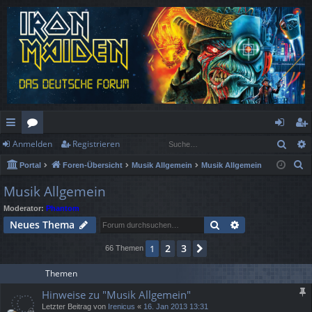
Such
Anmelden
Registrieren
ch
or
n
eg
S
Portal
Foren-Übersicht
Musik Allgemein
Musik Allgemein
ne
en
m
ist
u
Musik Allgemein
llz
el
rie
c
Moderator:
Phantom
h
ug
de
re
Suche
Erweiterte Suc
Neues Thema
e
rif
n
n
2
3
1
Nächste
66 Themen
f
Themen
Hinweise zu "Musik Allgemein"
Letzter Beitrag von
Irenicus
«
16. Jan 2013 13:31