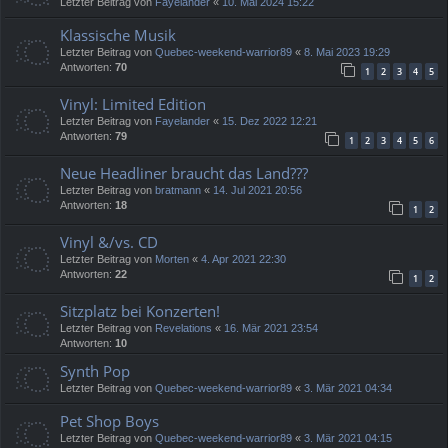
Letzter Beitrag von
Fayelander
«
10. Mai 2024 15:22
Klassische Musik
Letzter Beitrag von
Quebec-weekend-warrior89
«
8. Mai 2023 19:29
Antworten:
70
1
2
3
4
5
Vinyl: Limited Edition
Letzter Beitrag von
Fayelander
«
15. Dez 2022 12:21
Antworten:
79
1
2
3
4
5
6
Neue Headliner braucht das Land???
Letzter Beitrag von
bratmann
«
14. Jul 2021 20:56
Antworten:
18
1
2
Vinyl &/vs. CD
Letzter Beitrag von
Morten
«
4. Apr 2021 22:30
Antworten:
22
1
2
Sitzplatz bei Konzerten!
Letzter Beitrag von
Revelations
«
16. Mär 2021 23:54
Antworten:
10
Synth Pop
Letzter Beitrag von
Quebec-weekend-warrior89
«
3. Mär 2021 04:34
Pet Shop Boys
Letzter Beitrag von
Quebec-weekend-warrior89
«
3. Mär 2021 04:15