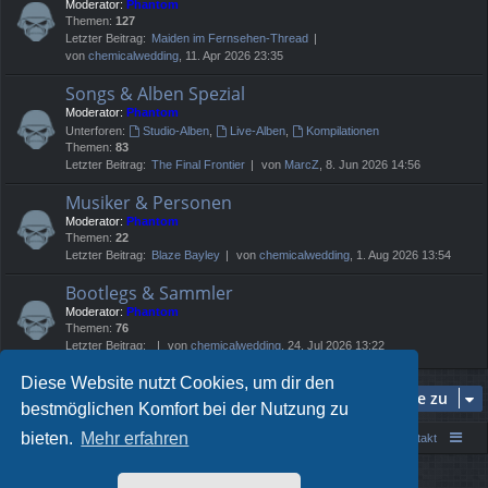
Moderator:
Phantom
Themen:
127
Letzter Beitrag:
Maiden im Fernsehen-Thread
von
chemicalwedding
, 11. Apr 2026 23:35
Songs & Alben Spezial
Moderator:
Phantom
Unterforen:
Studio-Alben
,
Live-Alben
,
Kompilationen
Themen:
83
Letzter Beitrag:
The Final Frontier
von
MarcZ
, 8. Jun 2026 14:56
Musiker & Personen
Moderator:
Phantom
Themen:
22
Letzter Beitrag:
Blaze Bayley
von
chemicalwedding
, 1. Aug 2026 13:54
Bootlegs & Sammler
Moderator:
Phantom
Themen:
76
Letzter Beitrag:
von
chemicalwedding
, 24. Jul 2026 13:22
Diese Website nutzt Cookies, um dir den
Gehe zu
bestmöglichen Komfort bei der Nutzung zu
bieten.
Mehr erfahren
Portal
Foren-Übersicht
Kontakt
Powered by
phpBB
® Forum Software © phpBB Limited