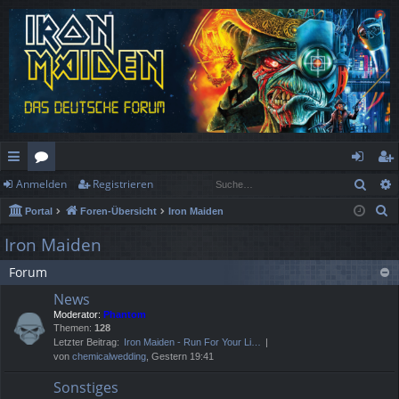
Such
Anmelden
Registrieren
ch
or
n
eg
S
Portal
Foren-Übersicht
Iron Maiden
ne
en
m
ist
u
Iron Maiden
llz
el
rie
c
Forum
h
ug
de
re
e
News
rif
n
n
Moderator:
Phantom
Themen:
128
f
Letzter Beitrag:
Iron Maiden - Run For Your Li…
von
chemicalwedding
, Gestern 19:41
Sonstiges