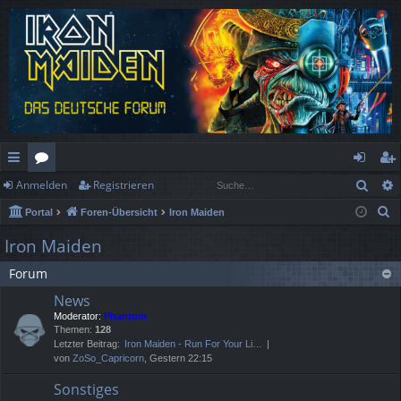
Such
Anmelden
Registrieren
ch
or
n
eg
S
Portal
Foren-Übersicht
Iron Maiden
ne
en
m
ist
u
Iron Maiden
llz
el
rie
c
Forum
h
ug
de
re
e
News
rif
n
n
Moderator:
Phantom
Themen:
128
f
Letzter Beitrag:
Iron Maiden - Run For Your Li…
von
ZoSo_Capricorn
, Gestern 22:15
Sonstiges