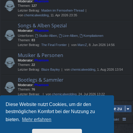
Moderator:
Phantom
Themen:
127
Letzter Beitrag:
Maiden im Fernsehen-Thread
von
chemicalwedding
, 11. Apr 2026 23:35
Songs & Alben Spezial
Moderator:
Phantom
Unterforen:
Studio-Alben
,
Live-Alben
,
Kompilationen
Themen:
83
Letzter Beitrag:
The Final Frontier
von
MarcZ
, 8. Jun 2026 14:56
Musiker & Personen
Moderator:
Phantom
Themen:
22
Letzter Beitrag:
Blaze Bayley
von
chemicalwedding
, 1. Aug 2026 13:54
Bootlegs & Sammler
Moderator:
Phantom
Themen:
76
Letzter Beitrag:
von
chemicalwedding
, 24. Jul 2026 13:22
Diese Website nutzt Cookies, um dir den
Gehe zu
bestmöglichen Komfort bei der Nutzung zu
bieten.
Mehr erfahren
Portal
Foren-Übersicht
Kontakt
Powered by
phpBB
® Forum Software © phpBB Limited