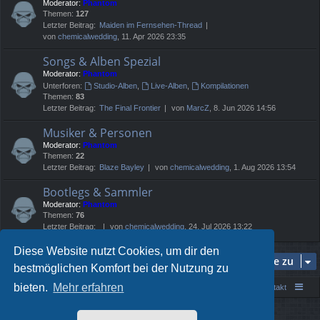
Moderator:
Phantom
Themen:
127
Letzter Beitrag:
Maiden im Fernsehen-Thread
von
chemicalwedding
, 11. Apr 2026 23:35
Songs & Alben Spezial
Moderator:
Phantom
Unterforen:
Studio-Alben
,
Live-Alben
,
Kompilationen
Themen:
83
Letzter Beitrag:
The Final Frontier
von
MarcZ
, 8. Jun 2026 14:56
Musiker & Personen
Moderator:
Phantom
Themen:
22
Letzter Beitrag:
Blaze Bayley
von
chemicalwedding
, 1. Aug 2026 13:54
Bootlegs & Sammler
Moderator:
Phantom
Themen:
76
Letzter Beitrag:
von
chemicalwedding
, 24. Jul 2026 13:22
Diese Website nutzt Cookies, um dir den
Gehe zu
bestmöglichen Komfort bei der Nutzung zu
bieten.
Mehr erfahren
Portal
Foren-Übersicht
Kontakt
Powered by
phpBB
® Forum Software © phpBB Limited