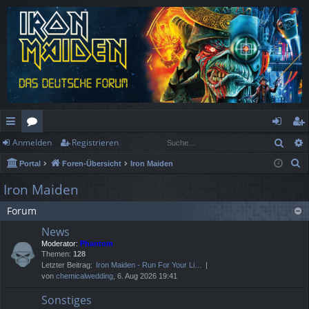
Such
Anmelden
Registrieren
ch
or
n
eg
S
Portal
Foren-Übersicht
Iron Maiden
ne
en
m
ist
u
Iron Maiden
llz
el
rie
c
Forum
h
ug
de
re
e
News
rif
n
n
Moderator:
Phantom
Themen:
128
f
Letzter Beitrag:
Iron Maiden - Run For Your Li…
von
chemicalwedding
, 6. Aug 2026 19:41
Sonstiges