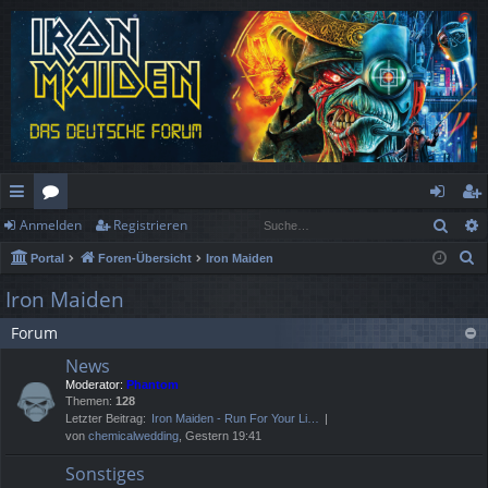
Such
Anmelden
Registrieren
ch
or
n
eg
S
Portal
Foren-Übersicht
Iron Maiden
ne
en
m
ist
u
Iron Maiden
llz
el
rie
c
Forum
h
ug
de
re
e
News
rif
n
n
Moderator:
Phantom
Themen:
128
f
Letzter Beitrag:
Iron Maiden - Run For Your Li…
von
chemicalwedding
, Gestern 19:41
Sonstiges