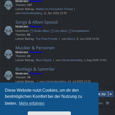
Moderator:
Phantom
Themen:
127
Letzter Beitrag:
Maiden im Fernsehen-Thread
von
chemicalwedding
, 11. Apr 2026 23:35
Songs & Alben Spezial
Moderator:
Phantom
Unterforen:
Studio-Alben
,
Live-Alben
,
Kompilationen
Themen:
83
Letzter Beitrag:
The Final Frontier
von
MarcZ
, 8. Jun 2026 14:56
Musiker & Personen
Moderator:
Phantom
Themen:
22
Letzter Beitrag:
Blaze Bayley
von
chemicalwedding
, 1. Aug 2026 13:54
Bootlegs & Sammler
Moderator:
Phantom
Themen:
76
Letzter Beitrag:
von
chemicalwedding
, 24. Jul 2026 13:22
Diese Website nutzt Cookies, um dir den
Gehe zu
bestmöglichen Komfort bei der Nutzung zu
bieten.
Mehr erfahren
Portal
Foren-Übersicht
Kontakt
Powered by
phpBB
® Forum Software © phpBB Limited