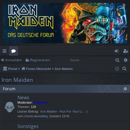
Such
Anmelden
Registrieren
ch
or
n
eg
S
Portal
Foren-Übersicht
Iron Maiden
ne
en
m
ist
u
Iron Maiden
llz
el
rie
c
Forum
h
ug
de
re
e
News
rif
n
n
Moderator:
Phantom
Themen:
128
f
Letzter Beitrag:
Iron Maiden - Run For Your Li…
von
chemicalwedding
, Gestern 19:41
Sonstiges