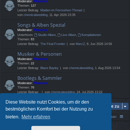
Moderator:
Phantom
Themen:
127
Letzter Beitrag:
Maiden im Fernsehen-Thread
von
chemicalwedding
, 11. Apr 2026 23:35
Songs & Alben Spezial
Moderator:
Phantom
Unterforen:
Studio-Alben
,
Live-Alben
,
Kompilationen
Themen:
83
Letzter Beitrag:
The Final Frontier
von
MarcZ
, 8. Jun 2026 14:56
Musiker & Personen
Moderator:
Phantom
Themen:
22
Letzter Beitrag:
Blaze Bayley
von
chemicalwedding
, 1. Aug 2026 13:54
Bootlegs & Sammler
Moderator:
Phantom
Themen:
76
Letzter Beitrag:
von
chemicalwedding
, 24. Jul 2026 13:22
Diese Website nutzt Cookies, um dir den
Gehe zu
bestmöglichen Komfort bei der Nutzung zu
bieten.
Mehr erfahren
Portal
Foren-Übersicht
Kontakt
Powered by
phpBB
® Forum Software © phpBB Limited