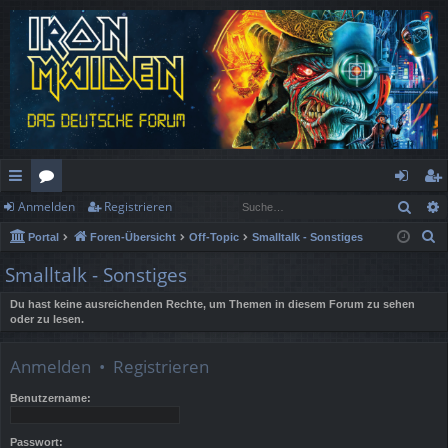
Such
Anmelden
Registrieren
ch
or
n
eg
S
Portal
Foren-Übersicht
Off-Topic
Smalltalk - Sonstiges
ne
en
m
ist
u
Smalltalk - Sonstiges
llz
el
rie
c
h
Du hast keine ausreichenden Rechte, um Themen in diesem Forum zu sehen
ug
de
re
oder zu lesen.
e
rif
n
n
Anmelden
•
Registrieren
f
Benutzername:
Passwort: