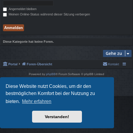
Angemeldet bleiben
Meinen Online-Status während dieser Sitzung verbergen
Diese Kategorie hat keine Foren.
Gehe zu
Portal
Foren-Übersicht
Kontakt
Powered by
phpBB
® Forum Software © phpBB Limited
Style von
Arty
- phpBB 3.3 von MrGaby
Deutsche Übersetzung durch
phpBB.de
Diese Website nutzt Cookies, um dir den
Datenschutz
|
Nutzungsbedingungen
bestmöglichen Komfort bei der Nutzung zu
bieten.
Mehr erfahren
Verstanden!