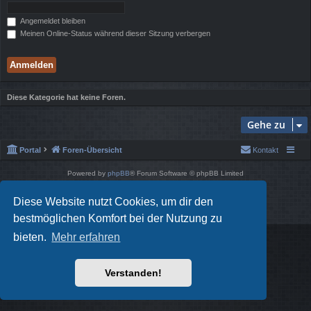
Angemeldet bleiben
Meinen Online-Status während dieser Sitzung verbergen
Diese Kategorie hat keine Foren.
Gehe zu
Portal
Foren-Übersicht
Kontakt
Powered by
phpBB
® Forum Software © phpBB Limited
Style von
Arty
- phpBB 3.3 von MrGaby
Deutsche Übersetzung durch
phpBB.de
Diese Website nutzt Cookies, um dir den
Datenschutz
|
Nutzungsbedingungen
bestmöglichen Komfort bei der Nutzung zu
bieten.
Mehr erfahren
Verstanden!