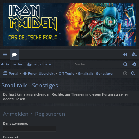
Such
Anmelden
Registrieren
ch
or
n
eg
S
Portal
Foren-Übersicht
Off-Topic
Smalltalk - Sonstiges
ne
en
m
ist
u
Smalltalk - Sonstiges
llz
el
rie
c
h
Du hast keine ausreichenden Rechte, um Themen in diesem Forum zu sehen
ug
de
re
oder zu lesen.
e
rif
n
n
Anmelden
•
Registrieren
f
Benutzername:
Passwort: