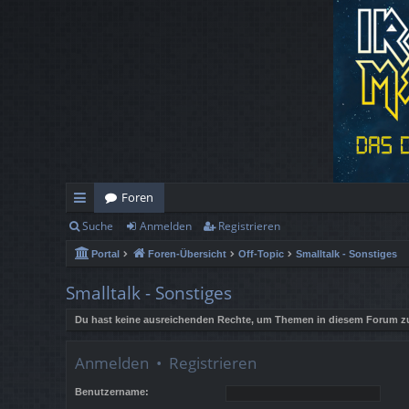
Foren
Suche
Anmelden
Registrieren
ch
Portal
Foren-Übersicht
Off-Topic
Smalltalk - Sonstiges
ne
llz
Smalltalk - Sonstiges
ug
Du hast keine ausreichenden Rechte, um Themen in diesem Forum zu
rif
Anmelden
•
Registrieren
f
Benutzername: