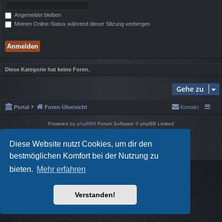
Angemeldet bleiben
Meinen Online-Status während dieser Sitzung verbergen
Diese Kategorie hat keine Foren.
Gehe zu
Portal
Foren-Übersicht
Kontakt
Powered by
phpBB
® Forum Software © phpBB Limited
Style von
Arty
- phpBB 3.3 von MrGaby
Deutsche Übersetzung durch
phpBB.de
Diese Website nutzt Cookies, um dir den
Datenschutz
|
Nutzungsbedingungen
bestmöglichen Komfort bei der Nutzung zu
bieten.
Mehr erfahren
Verstanden!