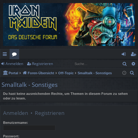
Such
Anmelden
Registrieren
ch
or
n
eg
S
Portal
Foren-Übersicht
Off-Topic
Smalltalk - Sonstiges
ne
en
m
ist
u
Smalltalk - Sonstiges
llz
el
rie
c
h
Du hast keine ausreichenden Rechte, um Themen in diesem Forum zu sehen
ug
de
re
oder zu lesen.
e
rif
n
n
Anmelden
•
Registrieren
f
Benutzername:
Passwort: