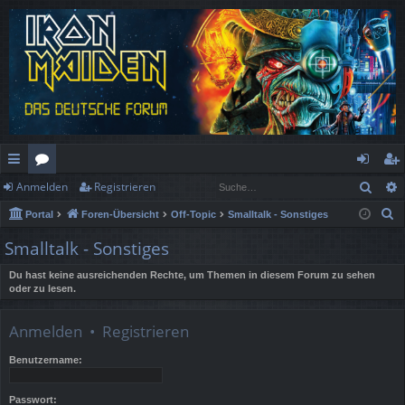
Such
Anmelden
Registrieren
ch
or
n
eg
S
Portal
Foren-Übersicht
Off-Topic
Smalltalk - Sonstiges
ne
en
m
ist
u
Smalltalk - Sonstiges
llz
el
rie
c
h
Du hast keine ausreichenden Rechte, um Themen in diesem Forum zu sehen
ug
de
re
oder zu lesen.
e
rif
n
n
Anmelden
•
Registrieren
f
Benutzername:
Passwort: