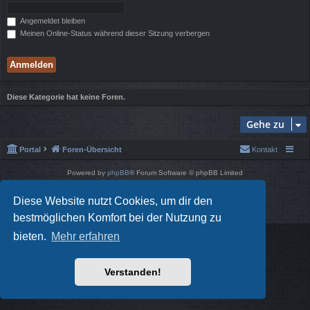
Angemeldet bleiben
Meinen Online-Status während dieser Sitzung verbergen
Diese Kategorie hat keine Foren.
Gehe zu
Portal
Foren-Übersicht
Kontakt
Powered by
phpBB
® Forum Software © phpBB Limited
Style von
Arty
- phpBB 3.3 von MrGaby
Deutsche Übersetzung durch
phpBB.de
Diese Website nutzt Cookies, um dir den
Datenschutz
|
Nutzungsbedingungen
bestmöglichen Komfort bei der Nutzung zu
bieten.
Mehr erfahren
Verstanden!