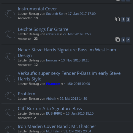
Instrumental Cover
Letzter Beitrag von
Seventh Son
«
17. Jan 2017 17:00
Antworten:
19
1
2
Leichte Songs für Gitarre
Letzter Beitrag von
eddie666
«
22. Mär 2016 07:58
Antworten:
23
1
2
Neuer Steve Harris Signature Bass im West Ham
Design
Letzter Beitrag von
Irenicus
«
13. Nov 2015 10:15
Antworten:
12
Verkaufe: super sexy Fender P-Bass im early Steve
Harris Style
Letzter Beitrag von
Phantom
«
4. Mär 2015 00:00
Problem
Letzter Beitrag von
Abbath
«
29. Mai 2013 14:30
Cliff Burton Aria Signature Bass
Letzter Beitrag von
BUSHFIRE
«
18. Jan 2013 15:10
Antworten:
2
Iron Maiden Cover Band : Mr.Thatcher
Letzter Beitrag von
METTaler
«
31. Okt 2012 23:54