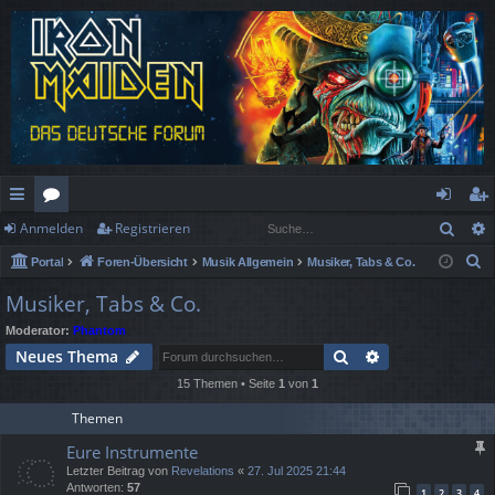
Such
Anmelden
Registrieren
ch
or
n
eg
S
Portal
Foren-Übersicht
Musik Allgemein
Musiker, Tabs & Co.
ne
en
m
ist
u
Musiker, Tabs & Co.
llz
el
rie
c
Moderator:
Phantom
h
ug
de
re
Suche
Erweiterte Suc
Neues Thema
e
rif
n
n
15 Themen • Seite
1
von
1
f
Themen
Eure Instrumente
Letzter Beitrag von
Revelations
«
27. Jul 2025 21:44
Antworten:
57
1
2
3
4