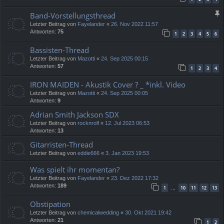
Band-Vorstellungsthread
Letzter Beitrag von
Fayelander
«
26. Nov 2022 11:57
Antworten:
75
1
2
3
4
5
6
Bassisten-Thread
Letzter Beitrag von
Mazotti
«
24. Sep 2025 00:15
Antworten:
57
1
2
3
4
IRON MAIDEN - Akustik Cover ? _ *inkl. Video
Letzter Beitrag von
Mazotti
«
24. Sep 2025 00:05
Antworten:
9
Adrian Smith Jackson SDX
Letzter Beitrag von
rocknrolf
«
12. Jul 2023 06:53
Antworten:
13
Gitarristen-Thread
Letzter Beitrag von
eddie666
«
3. Jan 2023 19:53
Was spielt ihr momentan?
Letzter Beitrag von
Fayelander
«
23. Dez 2022 17:32
Antworten:
189
1
10
11
12
13
…
Obstipation
Letzter Beitrag von
chemicalwedding
«
30. Okt 2021 19:42
Antworten:
21
1
2