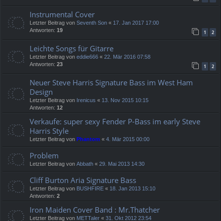
Instrumental Cover
Letzter Beitrag von
Seventh Son
«
17. Jan 2017 17:00
Antworten:
19
1
2
Leichte Songs für Gitarre
Letzter Beitrag von
eddie666
«
22. Mär 2016 07:58
Antworten:
23
1
2
Neuer Steve Harris Signature Bass im West Ham
Design
Letzter Beitrag von
Irenicus
«
13. Nov 2015 10:15
Antworten:
12
Verkaufe: super sexy Fender P-Bass im early Steve
Harris Style
Letzter Beitrag von
Phantom
«
4. Mär 2015 00:00
Problem
Letzter Beitrag von
Abbath
«
29. Mai 2013 14:30
Cliff Burton Aria Signature Bass
Letzter Beitrag von
BUSHFIRE
«
18. Jan 2013 15:10
Antworten:
2
Iron Maiden Cover Band : Mr.Thatcher
Letzter Beitrag von
METTaler
«
31. Okt 2012 23:54