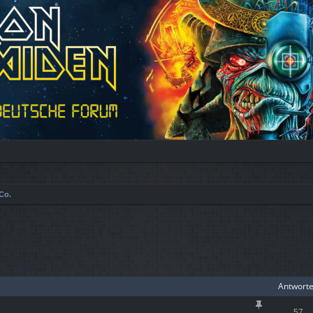
Co.
iterte Suche
Antwort
57