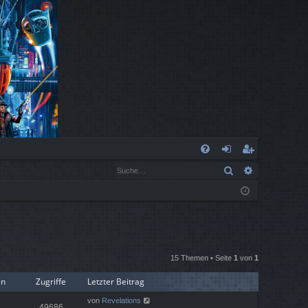
S
Suche
Erweiterte
FA
n
eg
Q
m
ist
el
rie
de
re
15 Themen • Seite
1
von
1
n
n
en
Zugriffe
Letzter Beitrag
von
Revelations
49686