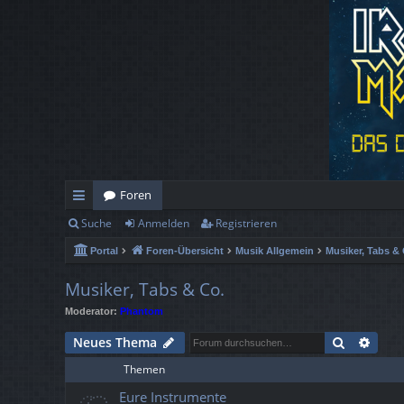
Foren
Suche
Anmelden
Registrieren
ch
Portal
Foren-Übersicht
Musik Allgemein
Musiker, Tabs & 
ne
llz
Musiker, Tabs & Co.
Moderator:
Phantom
ug
Suche
Erwe
Neues Thema
rif
Themen
f
Eure Instrumente