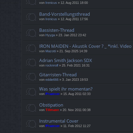
von
Irenicus
»
12. Aug 2011 18:00
Band-Vorstellungsthread
von
Irenicus
»
12. Aug 2011 17:56
Bassisten-Thread
von
Hyyga
»
23. Jan 2012 23:42
IRON MAIDEN - Akustik Cover ? _ *inkl. Video
von
Mazotti
»
21. Sep 2025 14:39
Adrian Smith Jackson SDX
von
rocknrolf
»
25. Feb 2021 16:31
Gitarristen-Thread
von
eddie666
»
3. Jan 2023 19:53
Was spielt ihr momentan?
von
Phantom
»
15. Aug 2011 02:33
Obstipation
von
Tillmann
»
20. Nov 2011 00:38
Instrumental Cover
von
Phantom
»
11. Feb 2012 11:27