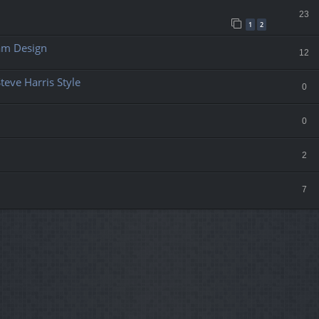
23
1
2
am Design
12
teve Harris Style
0
0
2
7