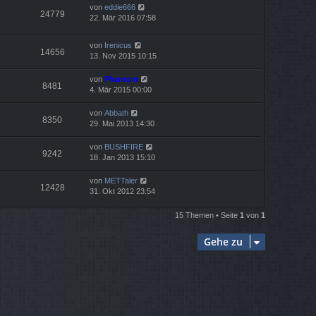
von
eddie666
24779
22. Mär 2016 07:58
von
Irenicus
14656
13. Nov 2015 10:15
von
Phantom
8481
4. Mär 2015 00:00
von
Abbath
8350
29. Mai 2013 14:30
von
BUSHFIRE
9242
18. Jan 2013 15:10
von
METTaler
12428
31. Okt 2012 23:54
15 Themen • Seite
1
von
1
Gehe zu