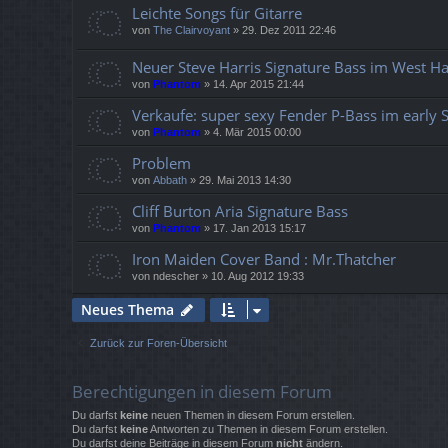
Leichte Songs für Gitarre
von
The Clairvoyant
»
29. Dez 2011 22:46
Neuer Steve Harris Signature Bass im West H
von
Phantom
»
14. Apr 2015 21:44
Verkaufe: super sexy Fender P-Bass im early S
von
Phantom
»
4. Mär 2015 00:00
Problem
von
Abbath
»
29. Mai 2013 14:30
Cliff Burton Aria Signature Bass
von
Phantom
»
17. Jan 2013 15:17
Iron Maiden Cover Band : Mr.Thatcher
von
ndescher
»
10. Aug 2012 19:33
Neues Thema
Zurück zur Foren-Übersicht
Berechtigungen in diesem Forum
Du darfst
keine
neuen Themen in diesem Forum erstellen.
Du darfst
keine
Antworten zu Themen in diesem Forum erstellen.
Du darfst deine Beiträge in diesem Forum
nicht
ändern.