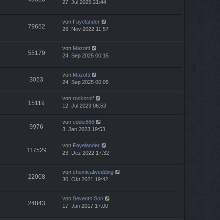
27. Jul 2025 21:44
von
Fayelander
79652
26. Nov 2022 11:57
von
Mazotti
55179
24. Sep 2025 00:15
von
Mazotti
3053
24. Sep 2025 00:05
von
rocknrolf
15119
12. Jul 2023 06:53
von
eddie666
9976
3. Jan 2023 19:53
von
Fayelander
117529
23. Dez 2022 17:32
von
chemicalwedding
22008
30. Okt 2021 19:42
von
Seventh Son
24843
17. Jan 2017 17:00