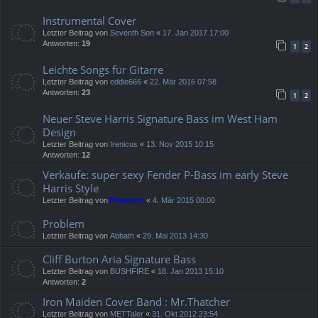
Instrumental Cover
Letzter Beitrag von
Seventh Son
«
17. Jan 2017 17:00
Antworten:
19
1
2
Leichte Songs für Gitarre
Letzter Beitrag von
eddie666
«
22. Mär 2016 07:58
Antworten:
23
1
2
Neuer Steve Harris Signature Bass im West Ham
Design
Letzter Beitrag von
Irenicus
«
13. Nov 2015 10:15
Antworten:
12
Verkaufe: super sexy Fender P-Bass im early Steve
Harris Style
Letzter Beitrag von
Phantom
«
4. Mär 2015 00:00
Problem
Letzter Beitrag von
Abbath
«
29. Mai 2013 14:30
Cliff Burton Aria Signature Bass
Letzter Beitrag von
BUSHFIRE
«
18. Jan 2013 15:10
Antworten:
2
Iron Maiden Cover Band : Mr.Thatcher
Letzter Beitrag von
METTaler
«
31. Okt 2012 23:54