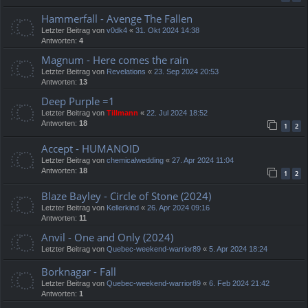
Hammerfall - Avenge The Fallen
Letzter Beitrag von
v0dk4
«
31. Okt 2024 14:38
Antworten:
4
Magnum - Here comes the rain
Letzter Beitrag von
Revelations
«
23. Sep 2024 20:53
Antworten:
13
Deep Purple =1
Letzter Beitrag von
Tillmann
«
22. Jul 2024 18:52
Antworten:
18
1
2
Accept - HUMANOID
Letzter Beitrag von
chemicalwedding
«
27. Apr 2024 11:04
Antworten:
18
1
2
Blaze Bayley - Circle of Stone (2024)
Letzter Beitrag von
Kellerkind
«
26. Apr 2024 09:16
Antworten:
11
Anvil - One and Only (2024)
Letzter Beitrag von
Quebec-weekend-warrior89
«
5. Apr 2024 18:24
Borknagar - Fall
Letzter Beitrag von
Quebec-weekend-warrior89
«
6. Feb 2024 21:42
Antworten:
1