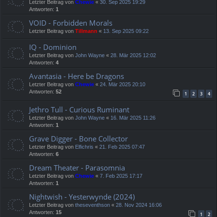
Letzter Beitrag von
Chewie
«
30. Sep 2025 19:29
Antworten:
1
VOID - Forbidden Morals
Letzter Beitrag von
Tillmann
«
13. Sep 2025 09:22
IQ - Dominion
Letzter Beitrag von
John Wayne
«
28. Mär 2025 12:02
Antworten:
4
Avantasia - Here be Dragons
Letzter Beitrag von
Chewie
«
24. Mär 2025 20:10
Antworten:
52
1
2
3
4
Jethro Tull - Curious Ruminant
Letzter Beitrag von
John Wayne
«
16. Mär 2025 11:26
Antworten:
1
Grave Digger - Bone Collector
Letzter Beitrag von
Elfichris
«
21. Feb 2025 07:47
Antworten:
6
Dream Theater - Parasomnia
Letzter Beitrag von
Chewie
«
7. Feb 2025 17:17
Antworten:
1
Nightwish - Yesterwynde (2024)
Letzter Beitrag von
theseventhson
«
28. Nov 2024 16:06
Antworten:
15
1
2