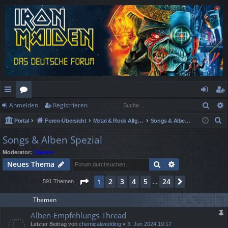
Such
Anmelden
Registrieren
ch
or
n
eg
S
Portal
Foren-Übersicht
Metal & Rock Allgemein
Songs & Alben Spezial
ne
en
m
ist
u
Songs & Alben Spezial
llz
el
rie
c
Moderator:
Chewie
h
ug
de
re
Suche
Erweiterte Suc
Neues Thema
e
rif
n
n
Seite
1
von
24
2
3
4
5
24
1
Nächste
591 Themen
…
f
Themen
Alben-Empfehlungs-Thread
Letzter Beitrag von
chemicalwedding
«
3. Jun 2024 19:17