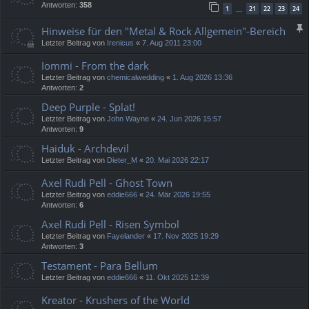
Antworten:
358
1
21
22
23
24
…
Hinweise für den "Metal & Rock Allgemein"-Bereich
Letzter Beitrag von
Irenicus
«
7. Aug 2011 23:00
Iommi - From the dark
Letzter Beitrag von
chemicalwedding
«
1. Aug 2026 13:36
Antworten:
2
Deep Purple - Splat!
Letzter Beitrag von
John Wayne
«
24. Jun 2026 15:57
Antworten:
9
Haiduk - Archdevil
Letzter Beitrag von
Dieter_M
«
20. Mai 2026 22:17
Axel Rudi Pell - Ghost Town
Letzter Beitrag von
eddie666
«
24. Mär 2026 19:55
Antworten:
6
Axel Rudi Pell - Risen Symbol
Letzter Beitrag von
Fayelander
«
17. Nov 2025 19:29
Antworten:
3
Testament - Para Bellum
Letzter Beitrag von
eddie666
«
11. Okt 2025 12:39
Kreator - Krushers of the World