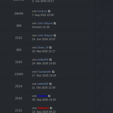
3. Jun 2024 19:17
von
Irenicus
28449
7. Aug 2011 23:00
von
John Wayne
369
Gestern 11:26
von
John Wayne
2222
24. Jun 2026 15:57
von
Dieter_M
360
20. Mai 2026 22:17
von
eddie666
3165
24. Mär 2026 19:55
von
Fayelander
13345
17. Nov 2025 19:29
von
eddie666
2519
11. Okt 2025 12:39
von
Chewie
2016
30. Sep 2025 19:29
von
Tillmann
2131
13. Sep 2025 09:22