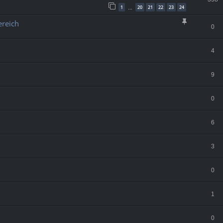
1
20
21
22
23
24
…
ereich
0
4
9
0
6
3
0
1
0