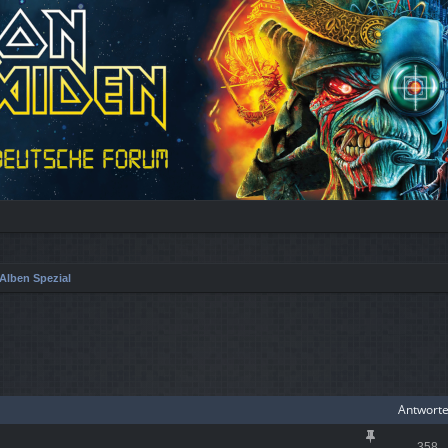
Alben Spezial
iterte Suche
Antwort
358