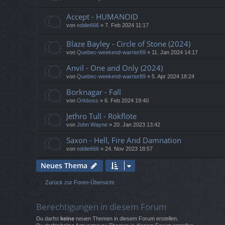
Accept - HUMANOID
von
eddie666
»
7. Feb 2024 11:17
Blaze Bayley - Circle of Stone (2024)
von
Quebec-weekend-warrior89
»
11. Jan 2024 14:17
Anvil - One and Only (2024)
von
Quebec-weekend-warrior89
»
5. Apr 2024 18:24
Borknagar - Fall
von
Orkboss
»
6. Feb 2024 19:40
Jethro Tull - Rökflöte
von
John Wayne
»
20. Jan 2023 13:42
Saxon - Hell, Fire And Damnation
von
eddie666
»
24. Nov 2023 18:57
Neues Thema
Zurück zur Foren-Übersicht
Berechtigungen in diesem Forum
Du darfst
keine
neuen Themen in diesem Forum erstellen.