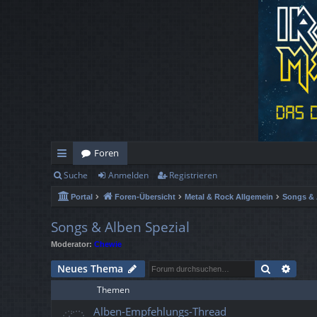
Foren
Suche
Anmelden
Registrieren
ch
Portal
Foren-Übersicht
Metal & Rock Allgemein
Songs & 
ne
llz
Songs & Alben Spezial
Moderator:
Chewie
ug
Suche
Erwe
Neues Thema
rif
Themen
f
Alben-Empfehlungs-Thread