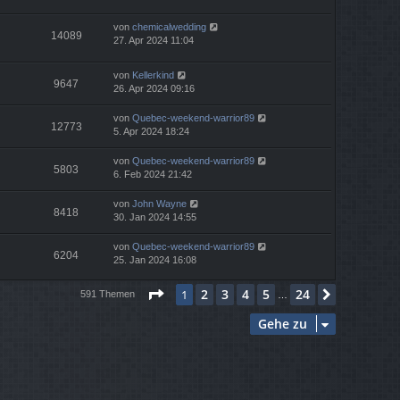
von
chemicalwedding
14089
27. Apr 2024 11:04
von
Kellerkind
9647
26. Apr 2024 09:16
von
Quebec-weekend-warrior89
12773
5. Apr 2024 18:24
von
Quebec-weekend-warrior89
5803
6. Feb 2024 21:42
von
John Wayne
8418
30. Jan 2024 14:55
von
Quebec-weekend-warrior89
6204
25. Jan 2024 16:08
Seite
1
von
24
2
3
4
5
24
1
Nächste
591 Themen
…
Gehe zu