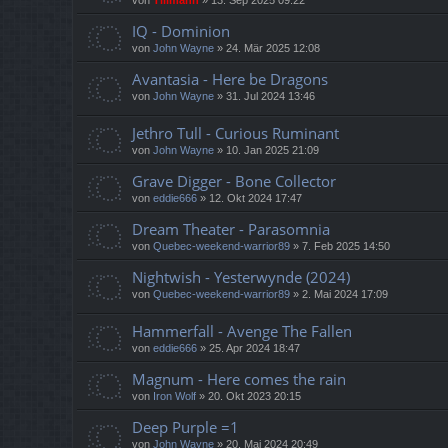
IQ - Dominion
von
John Wayne
»
24. Mär 2025 12:08
Avantasia - Here be Dragons
von
John Wayne
»
31. Jul 2024 13:46
Jethro Tull - Curious Ruminant
von
John Wayne
»
10. Jan 2025 21:09
Grave Digger - Bone Collector
von
eddie666
»
12. Okt 2024 17:47
Dream Theater - Parasomnia
von
Quebec-weekend-warrior89
»
7. Feb 2025 14:50
Nightwish - Yesterwynde (2024)
von
Quebec-weekend-warrior89
»
2. Mai 2024 17:09
Hammerfall - Avenge The Fallen
von
eddie666
»
25. Apr 2024 18:47
Magnum - Here comes the rain
von
Iron Wolf
»
20. Okt 2023 20:15
Deep Purple =1
von
John Wayne
»
20. Mai 2024 20:49