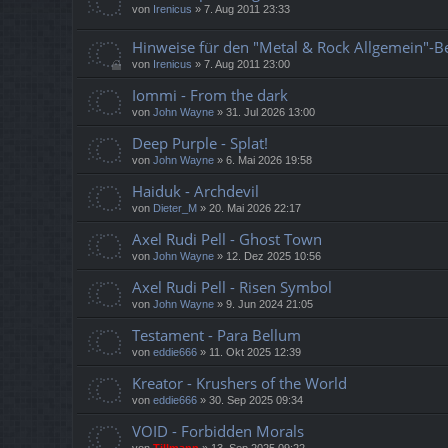
von
Irenicus
»
7. Aug 2011 23:33
Hinweise für den "Metal & Rock Allgemein"-B
von
Irenicus
»
7. Aug 2011 23:00
Iommi - From the dark
von
John Wayne
»
31. Jul 2026 13:00
Deep Purple - Splat!
von
John Wayne
»
6. Mai 2026 19:58
Haiduk - Archdevil
von
Dieter_M
»
20. Mai 2026 22:17
Axel Rudi Pell - Ghost Town
von
John Wayne
»
12. Dez 2025 10:56
Axel Rudi Pell - Risen Symbol
von
John Wayne
»
9. Jun 2024 21:05
Testament - Para Bellum
von
eddie666
»
11. Okt 2025 12:39
Kreator - Krushers of the World
von
eddie666
»
30. Sep 2025 09:34
VOID - Forbidden Morals
von
Tillmann
»
13. Sep 2025 09:22