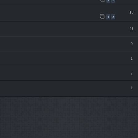
1
2
18
1
2
11
0
1
7
1