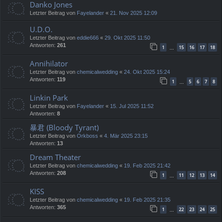
Danko Jones
Letzter Beitrag von
Fayelander
«
21. Nov 2025 12:09
U.D.O.
Letzter Beitrag von
eddie666
«
29. Okt 2025 11:50
Antworten:
261
1
15
16
17
18
…
Annihilator
Letzter Beitrag von
chemicalwedding
«
24. Okt 2025 15:24
Antworten:
119
1
5
6
7
8
…
Linkin Park
Letzter Beitrag von
Fayelander
«
15. Jul 2025 11:52
Antworten:
8
暴君 (Bloody Tyrant)
Letzter Beitrag von
Orkboss
«
4. Mär 2025 23:15
Antworten:
13
Dream Theater
Letzter Beitrag von
chemicalwedding
«
19. Feb 2025 21:42
Antworten:
208
1
11
12
13
14
…
KISS
Letzter Beitrag von
chemicalwedding
«
19. Feb 2025 21:35
Antworten:
365
1
22
23
24
25
…