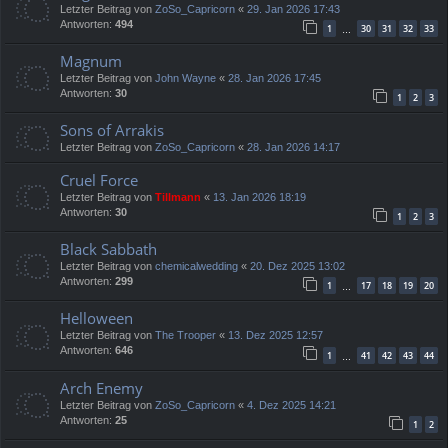
Letzter Beitrag von
ZoSo_Capricorn
«
29. Jan 2026 17:43
Antworten:
494
1
30
31
32
33
…
Magnum
Letzter Beitrag von
John Wayne
«
28. Jan 2026 17:45
Antworten:
30
1
2
3
Sons of Arrakis
Letzter Beitrag von
ZoSo_Capricorn
«
28. Jan 2026 14:17
Cruel Force
Letzter Beitrag von
Tillmann
«
13. Jan 2026 18:19
Antworten:
30
1
2
3
Black Sabbath
Letzter Beitrag von
chemicalwedding
«
20. Dez 2025 13:02
Antworten:
299
1
17
18
19
20
…
Helloween
Letzter Beitrag von
The Trooper
«
13. Dez 2025 12:57
Antworten:
646
1
41
42
43
44
…
Arch Enemy
Letzter Beitrag von
ZoSo_Capricorn
«
4. Dez 2025 14:21
Antworten:
25
1
2