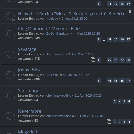
Antworten:
241
1
14
15
16
17
…
Hinweise für den "Metal & Rock Allgemein"-Bereich
Letzter Beitrag von
Irenicus
«
7. Aug 2011 23:00
King Diamond / Mercyful Fate
Letzter Beitrag von
ZoSo_Capricorn
«
4. Aug 2026 21:29
Antworten:
249
1
14
15
16
17
…
Savatage
Letzter Beitrag von
The Trooper
«
3. Aug 2026 12:17
Antworten:
415
1
25
26
27
28
…
Judas Priest
Letzter Beitrag von
Iron Wolf
«
31. Jul 2026 01:33
Antworten:
699
1
44
45
46
47
…
Sanctuary
Letzter Beitrag von
chemicalwedding
«
11. Apr 2026 15:23
Antworten:
53
1
2
3
4
Nevermore
Letzter Beitrag von
chemicalwedding
«
13. Feb 2026 12:10
Antworten:
53
1
2
3
4
Megadeth