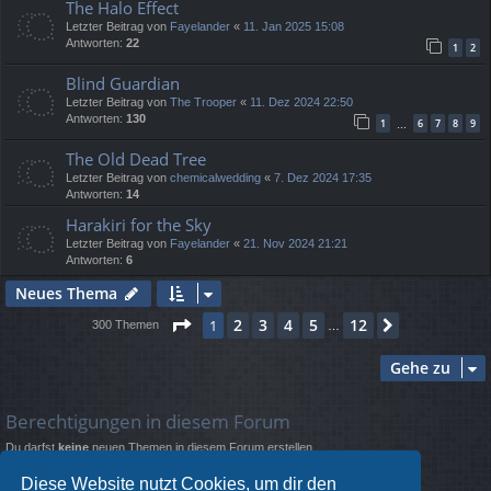
The Halo Effect
Letzter Beitrag von
Fayelander
«
11. Jan 2025 15:08
Antworten:
22
1
2
Blind Guardian
Letzter Beitrag von
The Trooper
«
11. Dez 2024 22:50
Antworten:
130
1
6
7
8
9
…
The Old Dead Tree
Letzter Beitrag von
chemicalwedding
«
7. Dez 2024 17:35
Antworten:
14
Harakiri for the Sky
Letzter Beitrag von
Fayelander
«
21. Nov 2024 21:21
Antworten:
6
Neues Thema
Seite
1
von
12
2
3
4
5
12
1
Nächste
300 Themen
…
Gehe zu
Berechtigungen in diesem Forum
Du darfst
keine
neuen Themen in diesem Forum erstellen.
Du darfst
keine
Antworten zu Themen in diesem Forum erstellen.
Du darfst deine Beiträge in diesem Forum
nicht
ändern.
Diese Website nutzt Cookies, um dir den