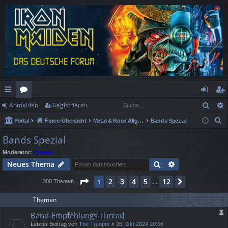
Such
Anmelden
Registrieren
ch
or
n
eg
S
Portal
Foren-Übersicht
Metal & Rock Allgemein
Bands Spezial
ne
en
m
ist
u
Bands Spezial
llz
el
rie
c
Moderator:
Chewie
h
ug
de
re
Suche
Erweiterte Suc
Neues Thema
e
rif
n
n
Seite
1
von
12
2
3
4
5
12
1
Nächste
300 Themen
…
f
Themen
Band-Empfehlungs-Thread
Letzter Beitrag von
The Trooper
«
25. Okt 2024 20:56