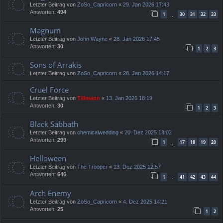
Letzter Beitrag von
ZoSo_Capricorn
«
29. Jan 2026 17:43
Antworten:
494
1
30
31
32
33
…
Magnum
Letzter Beitrag von
John Wayne
«
28. Jan 2026 17:45
Antworten:
30
1
2
3
Sons of Arrakis
Letzter Beitrag von
ZoSo_Capricorn
«
28. Jan 2026 14:17
Cruel Force
Letzter Beitrag von
Tillmann
«
13. Jan 2026 18:19
Antworten:
30
1
2
3
Black Sabbath
Letzter Beitrag von
chemicalwedding
«
20. Dez 2025 13:02
Antworten:
299
1
17
18
19
20
…
Helloween
Letzter Beitrag von
The Trooper
«
13. Dez 2025 12:57
Antworten:
646
1
41
42
43
44
…
Arch Enemy
Letzter Beitrag von
ZoSo_Capricorn
«
4. Dez 2025 14:21
Antworten:
25
1
2