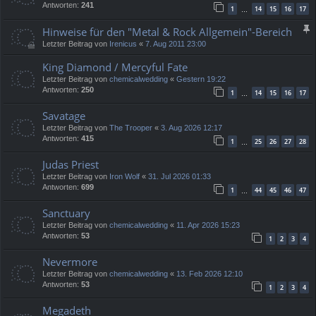
Antworten:
241
1
14
15
16
17
…
Hinweise für den "Metal & Rock Allgemein"-Bereich
Letzter Beitrag von
Irenicus
«
7. Aug 2011 23:00
King Diamond / Mercyful Fate
Letzter Beitrag von
chemicalwedding
«
Gestern 19:22
Antworten:
250
1
14
15
16
17
…
Savatage
Letzter Beitrag von
The Trooper
«
3. Aug 2026 12:17
Antworten:
415
1
25
26
27
28
…
Judas Priest
Letzter Beitrag von
Iron Wolf
«
31. Jul 2026 01:33
Antworten:
699
1
44
45
46
47
…
Sanctuary
Letzter Beitrag von
chemicalwedding
«
11. Apr 2026 15:23
Antworten:
53
1
2
3
4
Nevermore
Letzter Beitrag von
chemicalwedding
«
13. Feb 2026 12:10
Antworten:
53
1
2
3
4
Megadeth