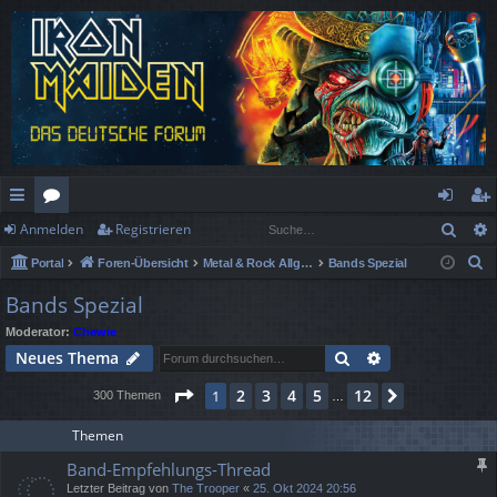
Such
Anmelden
Registrieren
ch
or
n
eg
S
Portal
Foren-Übersicht
Metal & Rock Allgemein
Bands Spezial
ne
en
m
ist
u
Bands Spezial
llz
el
rie
c
Moderator:
Chewie
h
ug
de
re
Suche
Erweiterte Suc
Neues Thema
e
rif
n
n
Seite
1
von
12
2
3
4
5
12
1
Nächste
300 Themen
…
f
Themen
Band-Empfehlungs-Thread
Letzter Beitrag von
The Trooper
«
25. Okt 2024 20:56