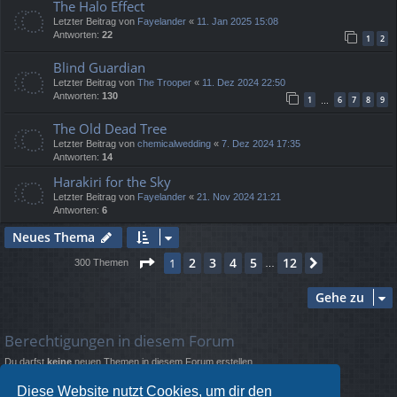
The Halo Effect
Letzter Beitrag von
Fayelander
«
11. Jan 2025 15:08
Antworten:
22
1
2
Blind Guardian
Letzter Beitrag von
The Trooper
«
11. Dez 2024 22:50
Antworten:
130
1
6
7
8
9
…
The Old Dead Tree
Letzter Beitrag von
chemicalwedding
«
7. Dez 2024 17:35
Antworten:
14
Harakiri for the Sky
Letzter Beitrag von
Fayelander
«
21. Nov 2024 21:21
Antworten:
6
Neues Thema
Seite
1
von
12
2
3
4
5
12
1
Nächste
300 Themen
…
Gehe zu
Berechtigungen in diesem Forum
Du darfst
keine
neuen Themen in diesem Forum erstellen.
Du darfst
keine
Antworten zu Themen in diesem Forum erstellen.
Du darfst deine Beiträge in diesem Forum
nicht
ändern.
Diese Website nutzt Cookies, um dir den