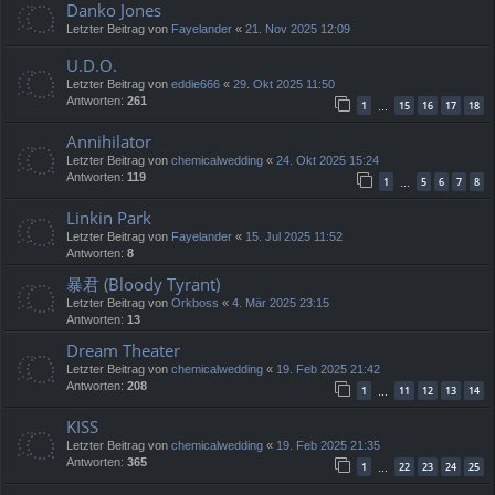
Danko Jones
Letzter Beitrag von
Fayelander
«
21. Nov 2025 12:09
U.D.O.
Letzter Beitrag von
eddie666
«
29. Okt 2025 11:50
Antworten:
261
1
15
16
17
18
…
Annihilator
Letzter Beitrag von
chemicalwedding
«
24. Okt 2025 15:24
Antworten:
119
1
5
6
7
8
…
Linkin Park
Letzter Beitrag von
Fayelander
«
15. Jul 2025 11:52
Antworten:
8
暴君 (Bloody Tyrant)
Letzter Beitrag von
Orkboss
«
4. Mär 2025 23:15
Antworten:
13
Dream Theater
Letzter Beitrag von
chemicalwedding
«
19. Feb 2025 21:42
Antworten:
208
1
11
12
13
14
…
KISS
Letzter Beitrag von
chemicalwedding
«
19. Feb 2025 21:35
Antworten:
365
1
22
23
24
25
…