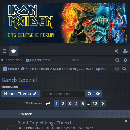
Such
Anmelden
Registrieren
ch
or
n
eg
S
Portal
Foren-Übersicht
Metal & Rock Allgemein
Bands Spezial
ne
en
m
ist
u
Bands Spezial
llz
el
rie
c
Moderator:
Chewie
h
ug
de
re
Suche
Erweiterte Suc
Neues Thema
e
rif
n
n
Seite
1
von
12
2
3
4
5
12
1
Nächste
300 Themen
…
f
Themen
Band-Empfehlungs-Thread
Letzter Beitrag von
The Trooper
«
25. Okt 2024 20:56