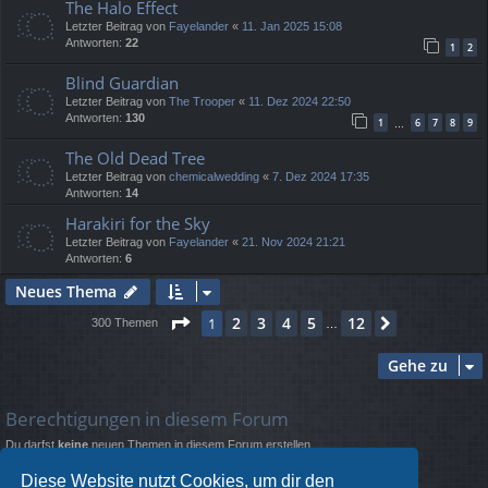
The Halo Effect
Letzter Beitrag von
Fayelander
«
11. Jan 2025 15:08
Antworten:
22
1
2
Blind Guardian
Letzter Beitrag von
The Trooper
«
11. Dez 2024 22:50
Antworten:
130
1
6
7
8
9
…
The Old Dead Tree
Letzter Beitrag von
chemicalwedding
«
7. Dez 2024 17:35
Antworten:
14
Harakiri for the Sky
Letzter Beitrag von
Fayelander
«
21. Nov 2024 21:21
Antworten:
6
Neues Thema
Seite
1
von
12
2
3
4
5
12
1
Nächste
300 Themen
…
Gehe zu
Berechtigungen in diesem Forum
Du darfst
keine
neuen Themen in diesem Forum erstellen.
Du darfst
keine
Antworten zu Themen in diesem Forum erstellen.
Du darfst deine Beiträge in diesem Forum
nicht
ändern.
Diese Website nutzt Cookies, um dir den