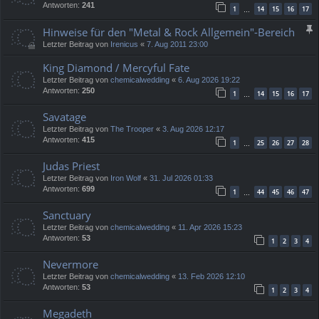
Antworten:
241
1
14
15
16
17
…
Hinweise für den "Metal & Rock Allgemein"-Bereich
Letzter Beitrag von
Irenicus
«
7. Aug 2011 23:00
King Diamond / Mercyful Fate
Letzter Beitrag von
chemicalwedding
«
6. Aug 2026 19:22
Antworten:
250
1
14
15
16
17
…
Savatage
Letzter Beitrag von
The Trooper
«
3. Aug 2026 12:17
Antworten:
415
1
25
26
27
28
…
Judas Priest
Letzter Beitrag von
Iron Wolf
«
31. Jul 2026 01:33
Antworten:
699
1
44
45
46
47
…
Sanctuary
Letzter Beitrag von
chemicalwedding
«
11. Apr 2026 15:23
Antworten:
53
1
2
3
4
Nevermore
Letzter Beitrag von
chemicalwedding
«
13. Feb 2026 12:10
Antworten:
53
1
2
3
4
Megadeth