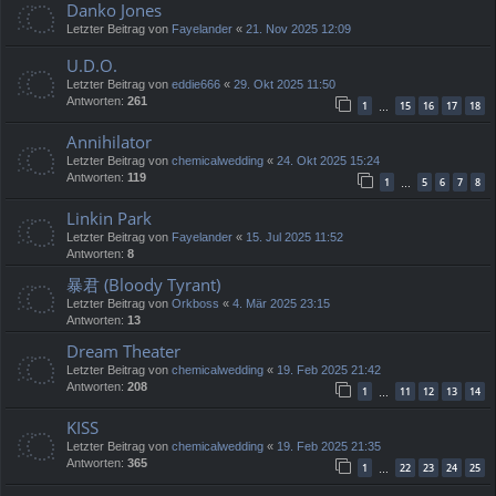
Danko Jones
Letzter Beitrag von
Fayelander
«
21. Nov 2025 12:09
U.D.O.
Letzter Beitrag von
eddie666
«
29. Okt 2025 11:50
Antworten:
261
1
15
16
17
18
…
Annihilator
Letzter Beitrag von
chemicalwedding
«
24. Okt 2025 15:24
Antworten:
119
1
5
6
7
8
…
Linkin Park
Letzter Beitrag von
Fayelander
«
15. Jul 2025 11:52
Antworten:
8
暴君 (Bloody Tyrant)
Letzter Beitrag von
Orkboss
«
4. Mär 2025 23:15
Antworten:
13
Dream Theater
Letzter Beitrag von
chemicalwedding
«
19. Feb 2025 21:42
Antworten:
208
1
11
12
13
14
…
KISS
Letzter Beitrag von
chemicalwedding
«
19. Feb 2025 21:35
Antworten:
365
1
22
23
24
25
…