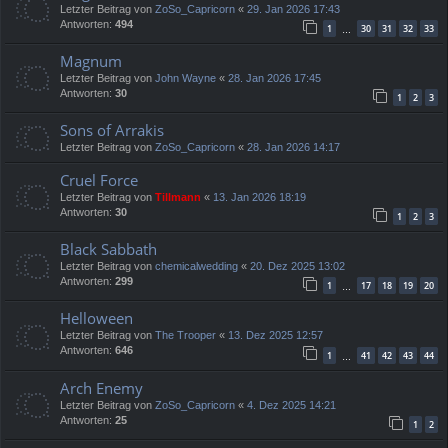
Letzter Beitrag von
ZoSo_Capricorn
«
29. Jan 2026 17:43
Antworten:
494
1
30
31
32
33
…
Magnum
Letzter Beitrag von
John Wayne
«
28. Jan 2026 17:45
Antworten:
30
1
2
3
Sons of Arrakis
Letzter Beitrag von
ZoSo_Capricorn
«
28. Jan 2026 14:17
Cruel Force
Letzter Beitrag von
Tillmann
«
13. Jan 2026 18:19
Antworten:
30
1
2
3
Black Sabbath
Letzter Beitrag von
chemicalwedding
«
20. Dez 2025 13:02
Antworten:
299
1
17
18
19
20
…
Helloween
Letzter Beitrag von
The Trooper
«
13. Dez 2025 12:57
Antworten:
646
1
41
42
43
44
…
Arch Enemy
Letzter Beitrag von
ZoSo_Capricorn
«
4. Dez 2025 14:21
Antworten:
25
1
2