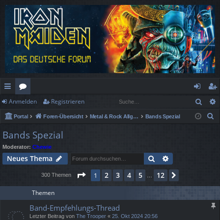
Such
Anmelden
Registrieren
ch
or
n
eg
S
Portal
Foren-Übersicht
Metal & Rock Allgemein
Bands Spezial
ne
en
m
ist
u
Bands Spezial
llz
el
rie
c
Moderator:
Chewie
h
ug
de
re
Suche
Erweiterte Suc
Neues Thema
e
rif
n
n
Seite
1
von
12
2
3
4
5
12
1
Nächste
300 Themen
…
f
Themen
Band-Empfehlungs-Thread
Letzter Beitrag von
The Trooper
«
25. Okt 2024 20:56