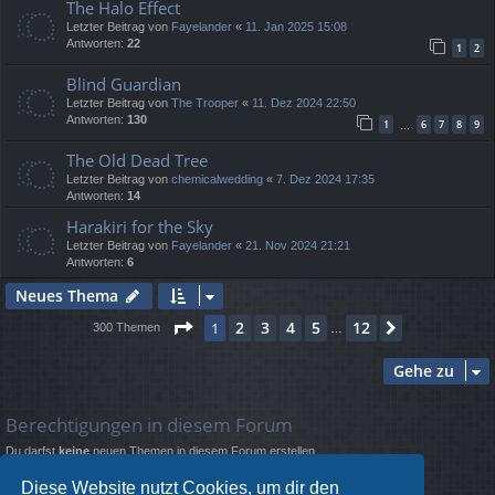
The Halo Effect
Letzter Beitrag von
Fayelander
«
11. Jan 2025 15:08
Antworten:
22
1
2
Blind Guardian
Letzter Beitrag von
The Trooper
«
11. Dez 2024 22:50
Antworten:
130
1
6
7
8
9
…
The Old Dead Tree
Letzter Beitrag von
chemicalwedding
«
7. Dez 2024 17:35
Antworten:
14
Harakiri for the Sky
Letzter Beitrag von
Fayelander
«
21. Nov 2024 21:21
Antworten:
6
Neues Thema
Seite
1
von
12
2
3
4
5
12
1
Nächste
300 Themen
…
Gehe zu
Berechtigungen in diesem Forum
Du darfst
keine
neuen Themen in diesem Forum erstellen.
Du darfst
keine
Antworten zu Themen in diesem Forum erstellen.
Du darfst deine Beiträge in diesem Forum
nicht
ändern.
Diese Website nutzt Cookies, um dir den