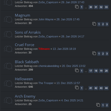
Letzter Beitrag von
ZoSo_Capricorn
«
29. Jan 2026 17:43
Antworten:
494
1
30
31
32
33
…
Magnum
Letzter Beitrag von
John Wayne
«
28. Jan 2026 17:45
Antworten:
30
1
2
3
Sons of Arrakis
Letzter Beitrag von
ZoSo_Capricorn
«
28. Jan 2026 14:17
Cruel Force
Letzter Beitrag von
Tillmann
«
13. Jan 2026 18:19
Antworten:
30
1
2
3
Black Sabbath
Letzter Beitrag von
chemicalwedding
«
20. Dez 2025 13:02
Antworten:
299
1
17
18
19
20
…
Helloween
Letzter Beitrag von
The Trooper
«
13. Dez 2025 12:57
Antworten:
646
1
41
42
43
44
…
Arch Enemy
Letzter Beitrag von
ZoSo_Capricorn
«
4. Dez 2025 14:21
Antworten:
25
1
2