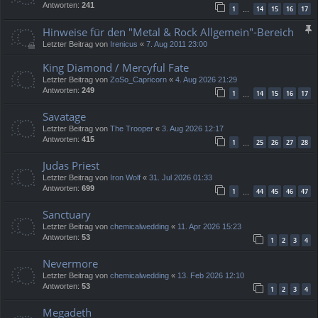
Antworten:
241
1
14
15
16
17
…
Hinweise für den "Metal & Rock Allgemein"-Bereich
Letzter Beitrag von
Irenicus
«
7. Aug 2011 23:00
King Diamond / Mercyful Fate
Letzter Beitrag von
ZoSo_Capricorn
«
4. Aug 2026 21:29
Antworten:
249
1
14
15
16
17
…
Savatage
Letzter Beitrag von
The Trooper
«
3. Aug 2026 12:17
Antworten:
415
1
25
26
27
28
…
Judas Priest
Letzter Beitrag von
Iron Wolf
«
31. Jul 2026 01:33
Antworten:
699
1
44
45
46
47
…
Sanctuary
Letzter Beitrag von
chemicalwedding
«
11. Apr 2026 15:23
Antworten:
53
1
2
3
4
Nevermore
Letzter Beitrag von
chemicalwedding
«
13. Feb 2026 12:10
Antworten:
53
1
2
3
4
Megadeth