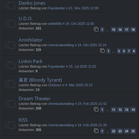
Danko Jones
Letzter Beitrag von
Fayelander
«
21. Nov 2025 12:09
U.D.O.
Letzter Beitrag von
eddie666
«
29. Okt 2025 11:50
Antworten:
261
1
15
16
17
18
…
Annihilator
Letzter Beitrag von
chemicalwedding
«
24. Okt 2025 15:24
Antworten:
119
1
5
6
7
8
…
Linkin Park
Letzter Beitrag von
Fayelander
«
15. Jul 2025 11:52
Antworten:
8
暴君 (Bloody Tyrant)
Letzter Beitrag von
Orkboss
«
4. Mär 2025 23:15
Antworten:
13
Dream Theater
Letzter Beitrag von
chemicalwedding
«
19. Feb 2025 21:42
Antworten:
208
1
11
12
13
14
…
KISS
Letzter Beitrag von
chemicalwedding
«
19. Feb 2025 21:35
Antworten:
365
1
22
23
24
25
…