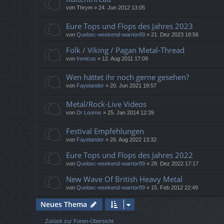
von
Thrym
»
24. Jun 2012 13:05
Eure Tops und Flops des Jahres 2023
von
Quebec-weekend-warrior89
»
21. Dez 2023 18:56
Folk / Viking / Pagan Metal-Thread
von
Irenicus
»
12. Aug 2011 17:09
Wen hättet ihr noch gerne gesehen?
von
Fayelander
»
20. Jun 2021 18:57
Metal/Rock-Live Videos
von
Dr Loomis
»
25. Jan 2014 12:39
Festival Empfehlungen
von
Fayelander
»
26. Aug 2022 13:32
Eure Tops und Flops des Jahres 2022
von
Quebec-weekend-warrior89
»
28. Dez 2022 17:17
New Wave Of British Heavy Metal
von
Quebec-weekend-warrior89
»
15. Feb 2012 22:49
Neues Thema
Zurück zur Foren-Übersicht