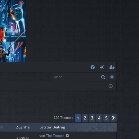
S
Suche
Erweiterte
FA
n
eg
Q
m
ist
el
rie
de
re
2
3
4
5
1
Nächste
n
n
120 Themen
en
Zugriffe
Letzter Beitrag
von
The Trooper
350576