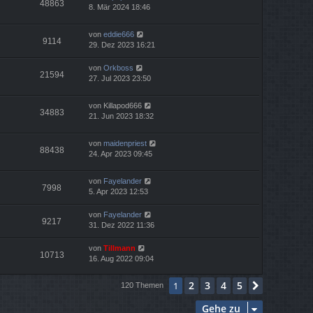
48863
8. Mär 2024 18:46
von
eddie666
9114
29. Dez 2023 16:21
von
Orkboss
21594
27. Jul 2023 23:50
von
Killapod666
34883
21. Jun 2023 18:32
von
maidenpriest
88438
24. Apr 2023 09:45
von
Fayelander
7998
5. Apr 2023 12:53
von
Fayelander
9217
31. Dez 2022 11:36
von
Tillmann
10713
16. Aug 2022 09:04
2
3
4
5
1
Nächste
120 Themen
Gehe zu