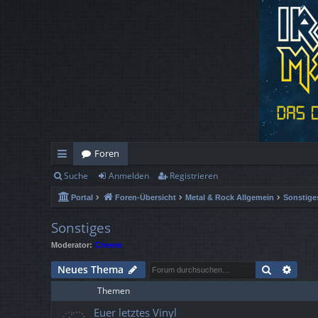
Foren
Suche
Anmelden
Registrieren
ch
Portal
Foren-Übersicht
Metal & Rock Allgemein
Sonstige
ne
llz
Sonstiges
Moderator:
Chewie
ug
Suche
Erwe
Neues Thema
rif
Themen
f
Euer letztes Vinyl