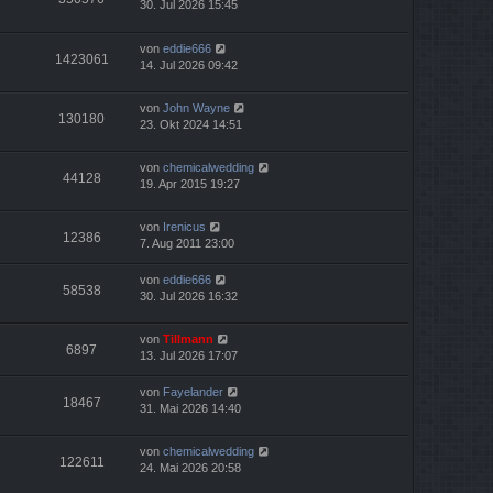
30. Jul 2026 15:45
von
eddie666
1423061
14. Jul 2026 09:42
von
John Wayne
130180
23. Okt 2024 14:51
von
chemicalwedding
44128
19. Apr 2015 19:27
von
Irenicus
12386
7. Aug 2011 23:00
von
eddie666
58538
30. Jul 2026 16:32
von
Tillmann
6897
13. Jul 2026 17:07
von
Fayelander
18467
31. Mai 2026 14:40
von
chemicalwedding
122611
24. Mai 2026 20:58