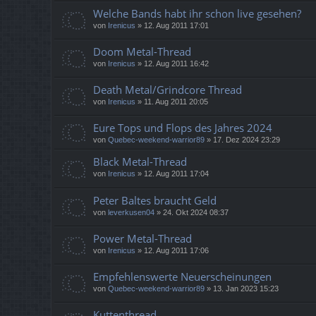
Welche Bands habt ihr schon live gesehen?
von
Irenicus
»
12. Aug 2011 17:01
Doom Metal-Thread
von
Irenicus
»
12. Aug 2011 16:42
Death Metal/Grindcore Thread
von
Irenicus
»
11. Aug 2011 20:05
Eure Tops und Flops des Jahres 2024
von
Quebec-weekend-warrior89
»
17. Dez 2024 23:29
Black Metal-Thread
von
Irenicus
»
12. Aug 2011 17:04
Peter Baltes braucht Geld
von
leverkusen04
»
24. Okt 2024 08:37
Power Metal-Thread
von
Irenicus
»
12. Aug 2011 17:06
Empfehlenswerte Neuerscheinungen
von
Quebec-weekend-warrior89
»
13. Jan 2023 15:23
Kuttenthread