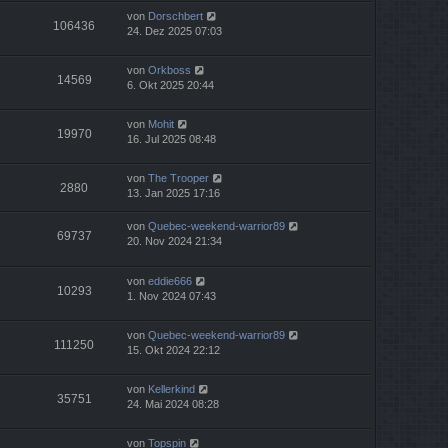
von
Dorschbert
106436
24. Dez 2025 07:03
von
Orkboss
14569
6. Okt 2025 20:44
von
Mohit
19970
16. Jul 2025 08:48
von
The Trooper
2880
13. Jan 2025 17:16
von
Quebec-weekend-warrior89
69737
20. Nov 2024 21:34
von
eddie666
10293
1. Nov 2024 07:43
von
Quebec-weekend-warrior89
111250
15. Okt 2024 22:12
von
Kellerkind
35751
24. Mai 2024 08:28
von
Topspin