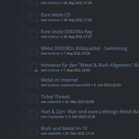
von
Irenicus
»
18. Aug 2011 17:04
Eure letzte CD
von
Irenicus
»
18. Aug 2011 17:02
Eure letzte DVD/Blu-Ray
von
Irenicus
»
18. Aug 2011 17:07
Metal DVD/BDs Bildqualität - Sammlung
von
Irenicus
»
7. Aug 2011 23:29
Hinweise für den "Metal & Rock Allgemein"-B
von
Irenicus
»
7. Aug 2011 23:00
Metal im Internet
von
Quebec-weekend-warrior89
»
6. Jun 2013 22:43
Ticket Thread
von
eddie666
»
15. Mär 2013 20:05
Hart & Zart -Was sind eure Lieblings-Metal-Ba
von
Fayelander
»
3. Okt 2024 15:31
Rock und Metal im TV
von
eddie666
»
24. Dez 2011 17:14