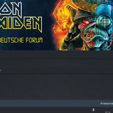
s
iterte Suche
Antwort
874