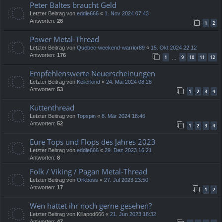
Peter Baltes braucht Geld
Letzter Beitrag von
eddie666
«
1. Nov 2024 07:43
Antworten:
26
1
2
Power Metal-Thread
Letzter Beitrag von
Quebec-weekend-warrior89
«
15. Okt 2024 22:12
Antworten:
176
1
9
10
11
12
…
Empfehlenswerte Neuerscheinungen
Letzter Beitrag von
Kellerkind
«
24. Mai 2024 08:28
Antworten:
53
1
2
3
4
Kuttenthread
Letzter Beitrag von
Topspin
«
8. Mär 2024 18:46
Antworten:
52
1
2
3
4
Eure Tops und Flops des Jahres 2023
Letzter Beitrag von
eddie666
«
29. Dez 2023 16:21
Antworten:
8
Folk / Viking / Pagan Metal-Thread
Letzter Beitrag von
Orkboss
«
27. Jul 2023 23:50
Antworten:
17
1
2
Wen hättet ihr noch gerne gesehen?
Letzter Beitrag von
Killapod666
«
21. Jun 2023 18:32
Antworten:
47