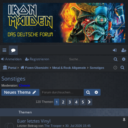
Such
Anmelden
Registrieren
ch
or
n
eg
S
Portal
Foren-Übersicht
Metal & Rock Allgemein
Sonstiges
ne
en
m
ist
u
Sonstiges
llz
el
rie
c
Moderator:
Chewie
h
ug
de
re
Suche
Erweiterte Suc
Neues Thema
e
rif
n
n
2
3
4
5
1
Nächste
120 Themen
f
Themen
Euer letztes Vinyl
Letzter Beitrag von
The Trooper
«
30. Jul 2026 15:45