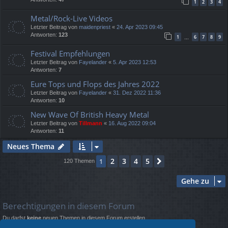
1
2
3
4
Metal/Rock-Live Videos
Letzter Beitrag von
maidenpriest
«
24. Apr 2023 09:45
Antworten:
123
1
6
7
8
9
…
Festival Empfehlungen
Letzter Beitrag von
Fayelander
«
5. Apr 2023 12:53
Antworten:
7
Eure Tops und Flops des Jahres 2022
Letzter Beitrag von
Fayelander
«
31. Dez 2022 11:36
Antworten:
10
New Wave Of British Heavy Metal
Letzter Beitrag von
Tillmann
«
16. Aug 2022 09:04
Antworten:
11
Neues Thema
2
3
4
5
1
Nächste
120 Themen
Gehe zu
Berechtigungen in diesem Forum
Du darfst
keine
neuen Themen in diesem Forum erstellen.
Du darfst
keine
Antworten zu Themen in diesem Forum erstellen.