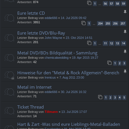
Antworten:
874
1
56
57
58
59
…
Eure letzte CD
Letzter Beitrag von
eddie666
«
14. Jul 2026 09:42
Antworten:
3851
1
254
255
256
257
…
Eure letzte DVD/Blu-Ray
Letzter Beitrag von
John Wayne
«
23. Okt 2024 14:51
Antworten:
201
1
11
12
13
14
…
Metal DVD/BDs Bildqualität - Sammlung
Letzter Beitrag von
chemicalwedding
«
19. Apr 2015 19:27
Antworten:
42
1
2
3
Hinweise für den "Metal & Rock Allgemein"-Bereich
Letzter Beitrag von
Irenicus
«
7. Aug 2011 23:00
Metal im Internet
Letzter Beitrag von
eddie666
«
30. Jul 2026 16:32
Antworten:
71
1
2
3
4
5
Ticket Thread
Letzter Beitrag von
Tillmann
«
13. Jul 2026 17:07
Antworten:
14
Hart & Zart -Was sind eure Lieblings-Metal-Balladen
Letzter Beitrag von
Fayelander
«
31. Mai 2026 14:40