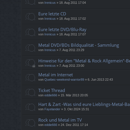
von
Irenicus
»
18. Aug 2011 17:04
Eure letzte CD
von
Irenicus
»
18. Aug 2011 17:02
Eure letzte DVD/Blu-Ray
von
Irenicus
»
18. Aug 2011 17:07
Metal DVD/BDs Bildqualität - Sammlung
von
Irenicus
»
7. Aug 2011 23:29
Hinweise für den "Metal & Rock Allgemein"-B
von
Irenicus
»
7. Aug 2011 23:00
Metal im Internet
von
Quebec-weekend-warrior89
»
6. Jun 2013 22:43
Ticket Thread
von
eddie666
»
15. Mär 2013 20:05
Hart & Zart -Was sind eure Lieblings-Metal-Ba
von
Fayelander
»
3. Okt 2024 15:31
Rock und Metal im TV
von
eddie666
»
24. Dez 2011 17:14