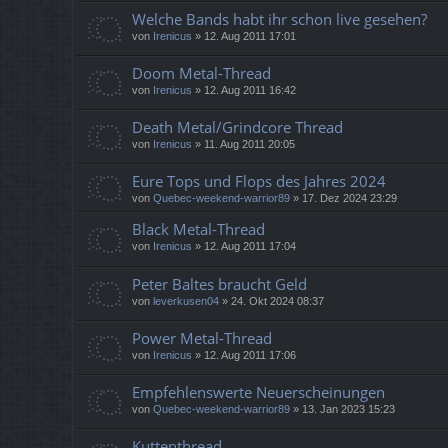
Welche Bands habt ihr schon live gesehen?
von
Irenicus
»
12. Aug 2011 17:01
Doom Metal-Thread
von
Irenicus
»
12. Aug 2011 16:42
Death Metal/Grindcore Thread
von
Irenicus
»
11. Aug 2011 20:05
Eure Tops und Flops des Jahres 2024
von
Quebec-weekend-warrior89
»
17. Dez 2024 23:29
Black Metal-Thread
von
Irenicus
»
12. Aug 2011 17:04
Peter Baltes braucht Geld
von
leverkusen04
»
24. Okt 2024 08:37
Power Metal-Thread
von
Irenicus
»
12. Aug 2011 17:06
Empfehlenswerte Neuerscheinungen
von
Quebec-weekend-warrior89
»
13. Jan 2023 15:23
Kuttenthread