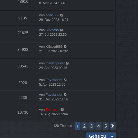
48916
8. Mär 2024 18:46
von
eddie666
9135
29. Dez 2023 16:21
von
Orkboss
21625
27. Jul 2023 23:50
von
Killapod666
34932
21. Jun 2023 18:32
von
maidenpriest
88543
24. Apr 2023 09:45
von
Fayelander
8020
5. Apr 2023 12:53
von
Fayelander
9238
31. Dez 2022 11:36
von
Tillmann
10736
16. Aug 2022 09:04
2
3
4
5
1
Nächste
120 Themen
Gehe zu