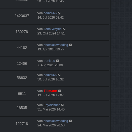
30. Jul 2026 15:45
von
eddie666
1423637
14. Jul 2026 09:42
von
John Wayne
130278
23. Okt 2024 14:51
von
chemicalwedding
44182
19. Apr 2015 19:27
von
Irenicus
12406
7. Aug 2011 23:00
von
eddie666
58632
30. Jul 2026 16:32
von
Tillmann
6911
13. Jul 2026 17:07
von
Fayelander
18535
31. Mai 2026 14:40
von
chemicalwedding
122718
24. Mai 2026 20:58