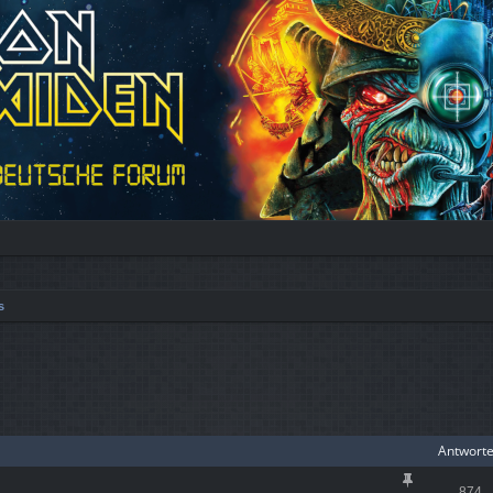
s
iterte Suche
Antwort
874