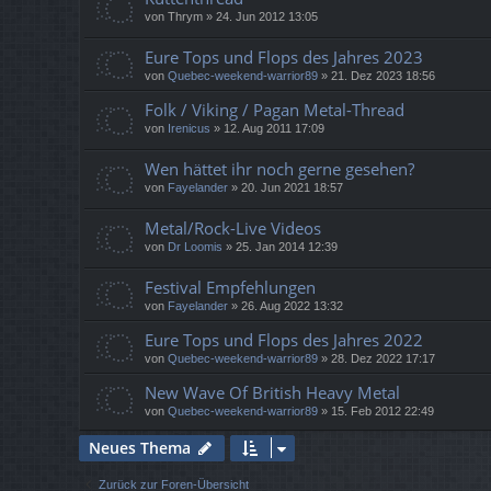
von
Thrym
»
24. Jun 2012 13:05
Eure Tops und Flops des Jahres 2023
von
Quebec-weekend-warrior89
»
21. Dez 2023 18:56
Folk / Viking / Pagan Metal-Thread
von
Irenicus
»
12. Aug 2011 17:09
Wen hättet ihr noch gerne gesehen?
von
Fayelander
»
20. Jun 2021 18:57
Metal/Rock-Live Videos
von
Dr Loomis
»
25. Jan 2014 12:39
Festival Empfehlungen
von
Fayelander
»
26. Aug 2022 13:32
Eure Tops und Flops des Jahres 2022
von
Quebec-weekend-warrior89
»
28. Dez 2022 17:17
New Wave Of British Heavy Metal
von
Quebec-weekend-warrior89
»
15. Feb 2012 22:49
Neues Thema
Zurück zur Foren-Übersicht