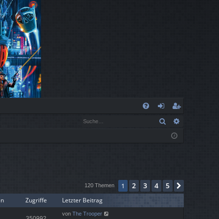
S
Suche
Erweiterte
FA
n
eg
Q
m
ist
el
rie
de
re
2
3
4
5
1
Nächste
n
n
120 Themen
en
Zugriffe
Letzter Beitrag
von
The Trooper
350992