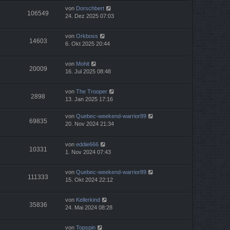
von
Dorschbert
106549
24. Dez 2025 07:03
von
Orkboss
14603
6. Okt 2025 20:44
von
Mohit
20009
16. Jul 2025 08:48
von
The Trooper
2898
13. Jan 2025 17:16
von
Quebec-weekend-warrior89
69835
20. Nov 2024 21:34
von
eddie666
10331
1. Nov 2024 07:43
von
Quebec-weekend-warrior89
111333
15. Okt 2024 22:12
von
Kellerkind
35836
24. Mai 2024 08:28
von
Topspin