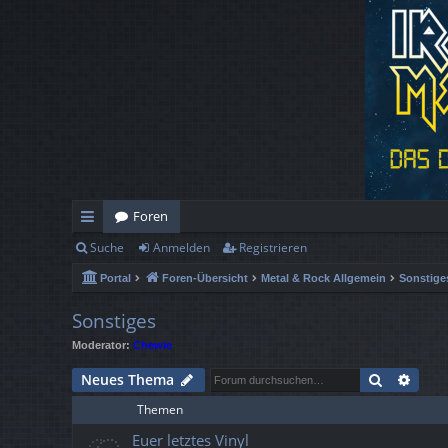
Foren
Suche
Anmelden
Registrieren
ch
Portal
Foren-Übersicht
Metal & Rock Allgemein
Sonstige
ne
llz
Sonstiges
Moderator:
Chewie
ug
Suche
Erwe
Neues Thema
rif
Themen
f
Euer letztes Vinyl