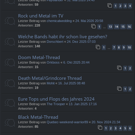
Antworten:
59
1
2
3
4
Rock und Metal im TV
Letzter Beitrag von
chemicalwedding
«
24. Mai 2026 20:58
Antworten:
228
1
13
14
15
16
…
Welche Bands habt ihr schon live gesehen?
Letzter Beitrag von
Dorschbert
«
24. Dez 2025 07:03
Antworten:
148
1
7
8
9
10
…
Doom Metal-Thread
Letzter Beitrag von
Orkboss
«
6. Okt 2025 20:44
Antworten:
15
1
2
Death Metal/Grindcore Thread
Letzter Beitrag von
Mohit
«
16. Jul 2025 08:48
Antworten:
19
1
2
Eure Tops und Flops des Jahres 2024
Letzter Beitrag von
The Trooper
«
13. Jan 2025 17:16
Antworten:
4
Black Metal-Thread
Letzter Beitrag von
Quebec-weekend-warrior89
«
20. Nov 2024 21:34
Antworten:
85
1
2
3
4
5
6