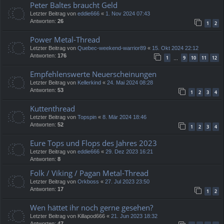
Peter Baltes braucht Geld
Letzter Beitrag von
eddie666
«
1. Nov 2024 07:43
Antworten:
26
1
2
Power Metal-Thread
Letzter Beitrag von
Quebec-weekend-warrior89
«
15. Okt 2024 22:12
Antworten:
176
1
9
10
11
12
…
Empfehlenswerte Neuerscheinungen
Letzter Beitrag von
Kellerkind
«
24. Mai 2024 08:28
Antworten:
53
1
2
3
4
Kuttenthread
Letzter Beitrag von
Topspin
«
8. Mär 2024 18:46
Antworten:
52
1
2
3
4
Eure Tops und Flops des Jahres 2023
Letzter Beitrag von
eddie666
«
29. Dez 2023 16:21
Antworten:
8
Folk / Viking / Pagan Metal-Thread
Letzter Beitrag von
Orkboss
«
27. Jul 2023 23:50
Antworten:
17
1
2
Wen hättet ihr noch gerne gesehen?
Letzter Beitrag von
Killapod666
«
21. Jun 2023 18:32
Antworten:
47