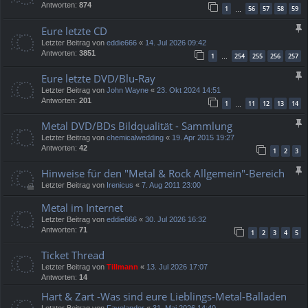
Antworten:
874
1
56
57
58
59
…
Eure letzte CD
Letzter Beitrag von
eddie666
«
14. Jul 2026 09:42
Antworten:
3851
1
254
255
256
257
…
Eure letzte DVD/Blu-Ray
Letzter Beitrag von
John Wayne
«
23. Okt 2024 14:51
Antworten:
201
1
11
12
13
14
…
Metal DVD/BDs Bildqualität - Sammlung
Letzter Beitrag von
chemicalwedding
«
19. Apr 2015 19:27
Antworten:
42
1
2
3
Hinweise für den "Metal & Rock Allgemein"-Bereich
Letzter Beitrag von
Irenicus
«
7. Aug 2011 23:00
Metal im Internet
Letzter Beitrag von
eddie666
«
30. Jul 2026 16:32
Antworten:
71
1
2
3
4
5
Ticket Thread
Letzter Beitrag von
Tillmann
«
13. Jul 2026 17:07
Antworten:
14
Hart & Zart -Was sind eure Lieblings-Metal-Balladen
Letzter Beitrag von
Fayelander
«
31. Mai 2026 14:40