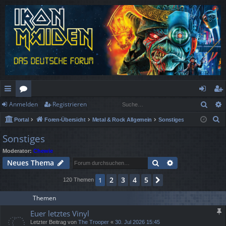
Such
Anmelden
Registrieren
ch
or
n
eg
S
Portal
Foren-Übersicht
Metal & Rock Allgemein
Sonstiges
ne
en
m
ist
u
Sonstiges
llz
el
rie
c
Moderator:
Chewie
h
ug
de
re
Suche
Erweiterte Suc
Neues Thema
e
rif
n
n
2
3
4
5
1
Nächste
120 Themen
f
Themen
Euer letztes Vinyl
Letzter Beitrag von
The Trooper
«
30. Jul 2026 15:45