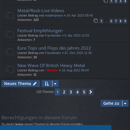
1
2
3
4
Metal/Rock-Live Videos
Letzter Beitrag von
maidenpriest
«
24. Apr 2023 09:45
Antworten:
123
1
6
7
8
9
…
Festival Empfehlungen
Letzter Beitrag von
Fayelander
«
5. Apr 2023 12:53
Antworten:
7
Eure Tops und Flops des Jahres 2022
Letzter Beitrag von
Fayelander
«
31. Dez 2022 11:36
Antworten:
10
New Wave Of British Heavy Metal
Letzter Beitrag von
Tillmann
«
16. Aug 2022 09:04
Antworten:
11
Neues Thema
2
3
4
5
1
Nächste
120 Themen
Gehe zu
Berechtigungen in diesem Forum
Du darfst
keine
neuen Themen in diesem Forum erstellen.
Du darfst
keine
Antworten zu Themen in diesem Forum erstellen.