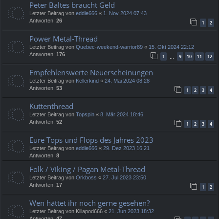
Peter Baltes braucht Geld
Letzter Beitrag von
eddie666
«
1. Nov 2024 07:43
Antworten:
26
1
2
Power Metal-Thread
Letzter Beitrag von
Quebec-weekend-warrior89
«
15. Okt 2024 22:12
Antworten:
176
1
9
10
11
12
…
Empfehlenswerte Neuerscheinungen
Letzter Beitrag von
Kellerkind
«
24. Mai 2024 08:28
Antworten:
53
1
2
3
4
Kuttenthread
Letzter Beitrag von
Topspin
«
8. Mär 2024 18:46
Antworten:
52
1
2
3
4
Eure Tops und Flops des Jahres 2023
Letzter Beitrag von
eddie666
«
29. Dez 2023 16:21
Antworten:
8
Folk / Viking / Pagan Metal-Thread
Letzter Beitrag von
Orkboss
«
27. Jul 2023 23:50
Antworten:
17
1
2
Wen hättet ihr noch gerne gesehen?
Letzter Beitrag von
Killapod666
«
21. Jun 2023 18:32
Antworten:
47