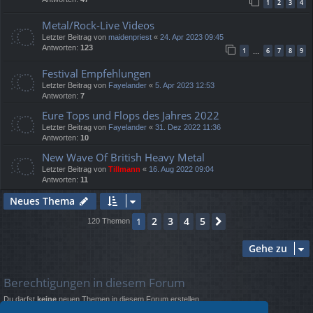
1
2
3
4
Metal/Rock-Live Videos
Letzter Beitrag von
maidenpriest
«
24. Apr 2023 09:45
Antworten:
123
1
6
7
8
9
…
Festival Empfehlungen
Letzter Beitrag von
Fayelander
«
5. Apr 2023 12:53
Antworten:
7
Eure Tops und Flops des Jahres 2022
Letzter Beitrag von
Fayelander
«
31. Dez 2022 11:36
Antworten:
10
New Wave Of British Heavy Metal
Letzter Beitrag von
Tillmann
«
16. Aug 2022 09:04
Antworten:
11
Neues Thema
2
3
4
5
1
Nächste
120 Themen
Gehe zu
Berechtigungen in diesem Forum
Du darfst
keine
neuen Themen in diesem Forum erstellen.
Du darfst
keine
Antworten zu Themen in diesem Forum erstellen.