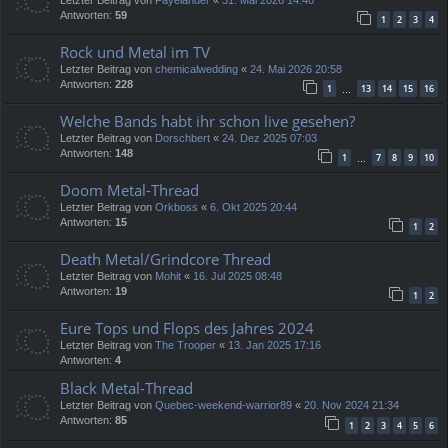
Antworten:
59
1
2
3
4
Rock und Metal im TV
Letzter Beitrag von
chemicalwedding
«
24. Mai 2026 20:58
Antworten:
228
1
13
14
15
16
…
Welche Bands habt ihr schon live gesehen?
Letzter Beitrag von
Dorschbert
«
24. Dez 2025 07:03
Antworten:
148
1
7
8
9
10
…
Doom Metal-Thread
Letzter Beitrag von
Orkboss
«
6. Okt 2025 20:44
Antworten:
15
1
2
Death Metal/Grindcore Thread
Letzter Beitrag von
Mohit
«
16. Jul 2025 08:48
Antworten:
19
1
2
Eure Tops und Flops des Jahres 2024
Letzter Beitrag von
The Trooper
«
13. Jan 2025 17:16
Antworten:
4
Black Metal-Thread
Letzter Beitrag von
Quebec-weekend-warrior89
«
20. Nov 2024 21:34
Antworten:
85
1
2
3
4
5
6