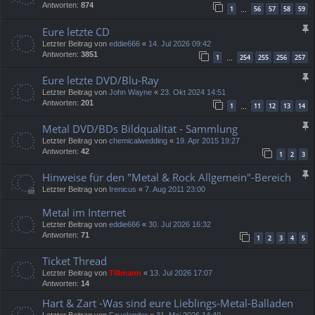
Antworten:
874
1
56
57
58
59
…
Eure letzte CD
Letzter Beitrag von
eddie666
«
14. Jul 2026 09:42
Antworten:
3851
1
254
255
256
257
…
Eure letzte DVD/Blu-Ray
Letzter Beitrag von
John Wayne
«
23. Okt 2024 14:51
Antworten:
201
1
11
12
13
14
…
Metal DVD/BDs Bildqualität - Sammlung
Letzter Beitrag von
chemicalwedding
«
19. Apr 2015 19:27
Antworten:
42
1
2
3
Hinweise für den "Metal & Rock Allgemein"-Bereich
Letzter Beitrag von
Irenicus
«
7. Aug 2011 23:00
Metal im Internet
Letzter Beitrag von
eddie666
«
30. Jul 2026 16:32
Antworten:
71
1
2
3
4
5
Ticket Thread
Letzter Beitrag von
Tillmann
«
13. Jul 2026 17:07
Antworten:
14
Hart & Zart -Was sind eure Lieblings-Metal-Balladen
Letzter Beitrag von
Fayelander
«
31. Mai 2026 14:40