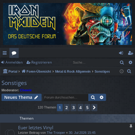
Such
Anmelden
Registrieren
ch
or
n
eg
S
Portal
Foren-Übersicht
Metal & Rock Allgemein
Sonstiges
ne
en
m
ist
u
Sonstiges
llz
el
rie
c
Moderator:
Chewie
h
ug
de
re
Suche
Erweiterte Suc
Neues Thema
e
rif
n
n
2
3
4
5
1
Nächste
120 Themen
f
Themen
Euer letztes Vinyl
Letzter Beitrag von
The Trooper
«
30. Jul 2026 15:45