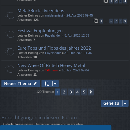
1
2
3
4
Metal/Rock-Live Videos
Letzter Beitrag von
maidenpriest
«
24. Apr 2023 09:45
Antworten:
123
1
6
7
8
9
…
Festival Empfehlungen
Letzter Beitrag von
Fayelander
«
5. Apr 2023 12:53
Antworten:
7
Eure Tops und Flops des Jahres 2022
Letzter Beitrag von
Fayelander
«
31. Dez 2022 11:36
Antworten:
10
New Wave Of British Heavy Metal
Letzter Beitrag von
Tillmann
«
16. Aug 2022 09:04
Antworten:
11
Neues Thema
2
3
4
5
1
Nächste
120 Themen
Gehe zu
Berechtigungen in diesem Forum
Du darfst
keine
neuen Themen in diesem Forum erstellen.
Du darfst
keine
Antworten zu Themen in diesem Forum erstellen.