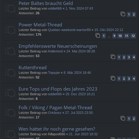
Peter Baltes braucht Geld
Letzter Beitrag von
eddie666
«
1. Nov 2024 07:43
Antworten:
26
1
2
Power Metal-Thread
Letzter Beitrag von
Quebec-weekend-warrior89
«
15. Okt 2024 22:12
Antworten:
176
1
9
10
11
12
…
Empfehlenswerte Neuerscheinungen
Letzter Beitrag von
Kellerkind
«
24. Mai 2024 08:28
Antworten:
53
1
2
3
4
Kuttenthread
Letzter Beitrag von
Topspin
«
8. Mär 2024 18:46
Antworten:
52
1
2
3
4
Eure Tops und Flops des Jahres 2023
Letzter Beitrag von
eddie666
«
29. Dez 2023 16:21
Antworten:
8
Folk / Viking / Pagan Metal-Thread
Letzter Beitrag von
Orkboss
«
27. Jul 2023 23:50
Antworten:
17
1
2
Wen hättet ihr noch gerne gesehen?
Letzter Beitrag von
Killapod666
«
21. Jun 2023 18:32
Antworten:
47