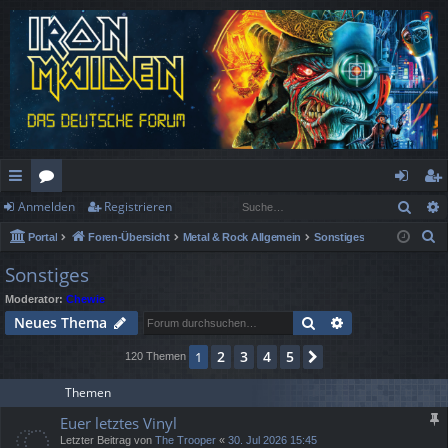
Such
Anmelden
Registrieren
ch
or
n
eg
S
Portal
Foren-Übersicht
Metal & Rock Allgemein
Sonstiges
ne
en
m
ist
u
Sonstiges
llz
el
rie
c
Moderator:
Chewie
h
ug
de
re
Suche
Erweiterte Suc
Neues Thema
e
rif
n
n
2
3
4
5
1
Nächste
120 Themen
f
Themen
Euer letztes Vinyl
Letzter Beitrag von
The Trooper
«
30. Jul 2026 15:45