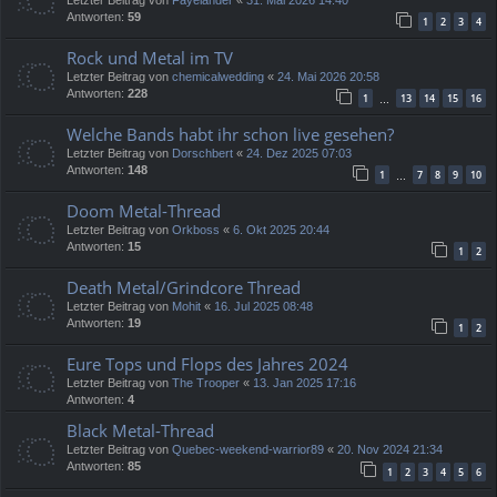
Antworten:
59
1
2
3
4
Rock und Metal im TV
Letzter Beitrag von
chemicalwedding
«
24. Mai 2026 20:58
Antworten:
228
1
13
14
15
16
…
Welche Bands habt ihr schon live gesehen?
Letzter Beitrag von
Dorschbert
«
24. Dez 2025 07:03
Antworten:
148
1
7
8
9
10
…
Doom Metal-Thread
Letzter Beitrag von
Orkboss
«
6. Okt 2025 20:44
Antworten:
15
1
2
Death Metal/Grindcore Thread
Letzter Beitrag von
Mohit
«
16. Jul 2025 08:48
Antworten:
19
1
2
Eure Tops und Flops des Jahres 2024
Letzter Beitrag von
The Trooper
«
13. Jan 2025 17:16
Antworten:
4
Black Metal-Thread
Letzter Beitrag von
Quebec-weekend-warrior89
«
20. Nov 2024 21:34
Antworten:
85
1
2
3
4
5
6