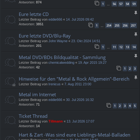
Antworten:
874
1
56
57
58
59
…
Eure letzte CD
Letzter Beitrag von
eddie666
«
14. Jul 2026 09:42
Antworten:
3851
1
254
255
256
257
…
Eure letzte DVD/Blu-Ray
Letzter Beitrag von
John Wayne
«
23. Okt 2024 14:51
Antworten:
201
1
11
12
13
14
…
Metal DVD/BDs Bildqualität - Sammlung
Letzter Beitrag von
chemicalwedding
«
19. Apr 2015 19:27
Antworten:
42
1
2
3
Hinweise für den "Metal & Rock Allgemein"-Bereich
Letzter Beitrag von
Irenicus
«
7. Aug 2011 23:00
Metal im Internet
Letzter Beitrag von
eddie666
«
30. Jul 2026 16:32
Antworten:
71
1
2
3
4
5
Ticket Thread
Letzter Beitrag von
Tillmann
«
13. Jul 2026 17:07
Antworten:
14
Hart & Zart -Was sind eure Lieblings-Metal-Balladen
Letzter Beitrag von
Fayelander
«
31. Mai 2026 14:40