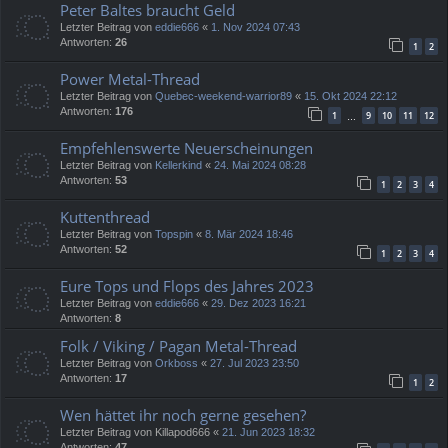
Peter Baltes braucht Geld
Letzter Beitrag von
eddie666
«
1. Nov 2024 07:43
Antworten:
26
1
2
Power Metal-Thread
Letzter Beitrag von
Quebec-weekend-warrior89
«
15. Okt 2024 22:12
Antworten:
176
1
9
10
11
12
…
Empfehlenswerte Neuerscheinungen
Letzter Beitrag von
Kellerkind
«
24. Mai 2024 08:28
Antworten:
53
1
2
3
4
Kuttenthread
Letzter Beitrag von
Topspin
«
8. Mär 2024 18:46
Antworten:
52
1
2
3
4
Eure Tops und Flops des Jahres 2023
Letzter Beitrag von
eddie666
«
29. Dez 2023 16:21
Antworten:
8
Folk / Viking / Pagan Metal-Thread
Letzter Beitrag von
Orkboss
«
27. Jul 2023 23:50
Antworten:
17
1
2
Wen hättet ihr noch gerne gesehen?
Letzter Beitrag von
Killapod666
«
21. Jun 2023 18:32
Antworten:
47