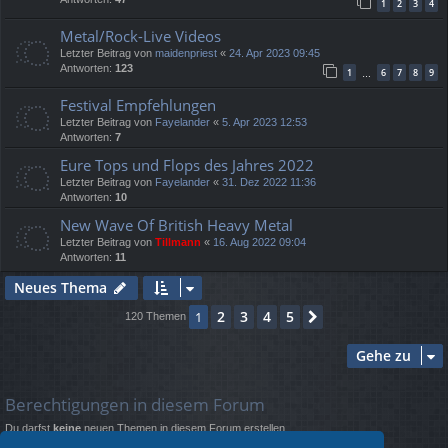
1
2
3
4
Metal/Rock-Live Videos
Letzter Beitrag von
maidenpriest
«
24. Apr 2023 09:45
Antworten:
123
1
6
7
8
9
…
Festival Empfehlungen
Letzter Beitrag von
Fayelander
«
5. Apr 2023 12:53
Antworten:
7
Eure Tops und Flops des Jahres 2022
Letzter Beitrag von
Fayelander
«
31. Dez 2022 11:36
Antworten:
10
New Wave Of British Heavy Metal
Letzter Beitrag von
Tillmann
«
16. Aug 2022 09:04
Antworten:
11
Neues Thema
2
3
4
5
1
Nächste
120 Themen
Gehe zu
Berechtigungen in diesem Forum
Du darfst
keine
neuen Themen in diesem Forum erstellen.
Du darfst
keine
Antworten zu Themen in diesem Forum erstellen.