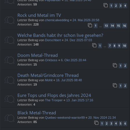
Antworten:
59
1
2
3
4
Rock und Metal im TV
Letzter Beitrag von
chemicalwedding
«
24. Mai 2026 20:58
Antworten:
228
1
13
14
15
16
…
Welche Bands habt ihr schon live gesehen?
Letzter Beitrag von
Dorschbert
«
24. Dez 2025 07:03
Antworten:
148
1
7
8
9
10
…
Doom Metal-Thread
Letzter Beitrag von
Orkboss
«
6. Okt 2025 20:44
Antworten:
15
1
2
Death Metal/Grindcore Thread
Letzter Beitrag von
Mohit
«
16. Jul 2025 08:48
Antworten:
19
1
2
Eure Tops und Flops des Jahres 2024
Letzter Beitrag von
The Trooper
«
13. Jan 2025 17:16
Antworten:
4
Black Metal-Thread
Letzter Beitrag von
Quebec-weekend-warrior89
«
20. Nov 2024 21:34
Antworten:
85
1
2
3
4
5
6