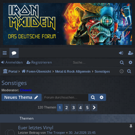
Such
Anmelden
Registrieren
ch
or
n
eg
S
Portal
Foren-Übersicht
Metal & Rock Allgemein
Sonstiges
ne
en
m
ist
u
Sonstiges
llz
el
rie
c
Moderator:
Chewie
h
ug
de
re
Suche
Erweiterte Suc
Neues Thema
e
rif
n
n
2
3
4
5
1
Nächste
120 Themen
f
Themen
Euer letztes Vinyl
Letzter Beitrag von
The Trooper
«
30. Jul 2026 15:45