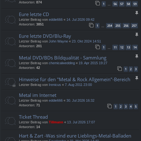
Antworten:
874
1
56
57
58
59
…
Eure letzte CD
Letzter Beitrag von
eddie666
«
14. Jul 2026 09:42
Antworten:
3851
1
254
255
256
257
…
Eure letzte DVD/Blu-Ray
Letzter Beitrag von
John Wayne
«
23. Okt 2024 14:51
Antworten:
201
1
11
12
13
14
…
Metal DVD/BDs Bildqualität - Sammlung
Letzter Beitrag von
chemicalwedding
«
19. Apr 2015 19:27
Antworten:
42
1
2
3
Hinweise für den "Metal & Rock Allgemein"-Bereich
Letzter Beitrag von
Irenicus
«
7. Aug 2011 23:00
Metal im Internet
Letzter Beitrag von
eddie666
«
30. Jul 2026 16:32
Antworten:
71
1
2
3
4
5
Ticket Thread
Letzter Beitrag von
Tillmann
«
13. Jul 2026 17:07
Antworten:
14
Hart & Zart -Was sind eure Lieblings-Metal-Balladen
Letzter Beitrag von
Fayelander
«
31. Mai 2026 14:40