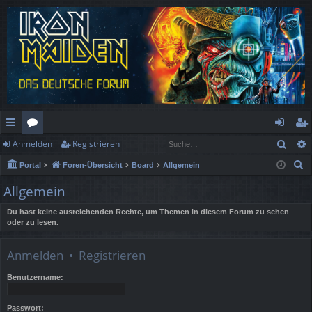
Such
Anmelden
Registrieren
ch
or
n
eg
S
Portal
Foren-Übersicht
Board
Allgemein
ne
en
m
ist
u
Allgemein
llz
el
rie
c
h
Du hast keine ausreichenden Rechte, um Themen in diesem Forum zu sehen
ug
de
re
oder zu lesen.
e
rif
n
n
Anmelden
•
Registrieren
f
Benutzername:
Passwort: