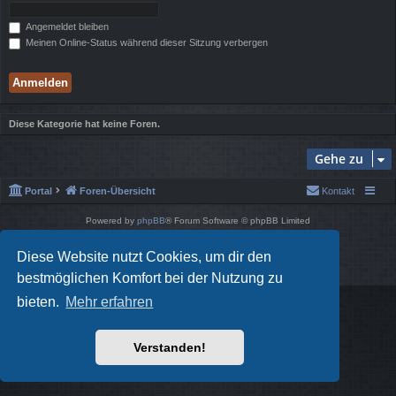
Angemeldet bleiben
Meinen Online-Status während dieser Sitzung verbergen
Diese Kategorie hat keine Foren.
Gehe zu
Portal
Foren-Übersicht
Kontakt
Powered by
phpBB
® Forum Software © phpBB Limited
Style von
Arty
- phpBB 3.3 von MrGaby
Deutsche Übersetzung durch
phpBB.de
Diese Website nutzt Cookies, um dir den
Datenschutz
|
Nutzungsbedingungen
bestmöglichen Komfort bei der Nutzung zu
bieten.
Mehr erfahren
Verstanden!