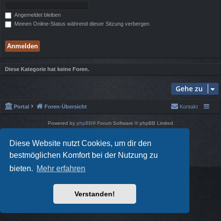
Angemeldet bleiben
Meinen Online-Status während dieser Sitzung verbergen
Diese Kategorie hat keine Foren.
Gehe zu
Portal
Foren-Übersicht
Kontakt
Powered by
phpBB
® Forum Software © phpBB Limited
Style von
Arty
- phpBB 3.3 von MrGaby
Deutsche Übersetzung durch
phpBB.de
Diese Website nutzt Cookies, um dir den
Datenschutz
|
Nutzungsbedingungen
bestmöglichen Komfort bei der Nutzung zu
bieten.
Mehr erfahren
Verstanden!