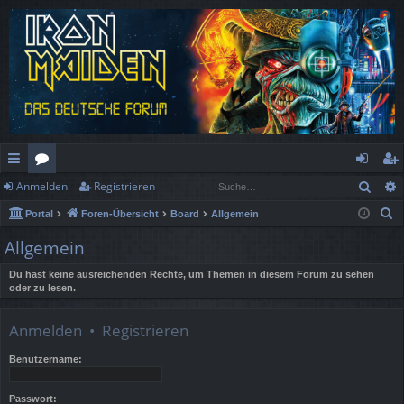
Such
Anmelden
Registrieren
ch
or
n
eg
S
Portal
Foren-Übersicht
Board
Allgemein
ne
en
m
ist
u
Allgemein
llz
el
rie
c
h
Du hast keine ausreichenden Rechte, um Themen in diesem Forum zu sehen
ug
de
re
oder zu lesen.
e
rif
n
n
Anmelden
•
Registrieren
f
Benutzername:
Passwort: