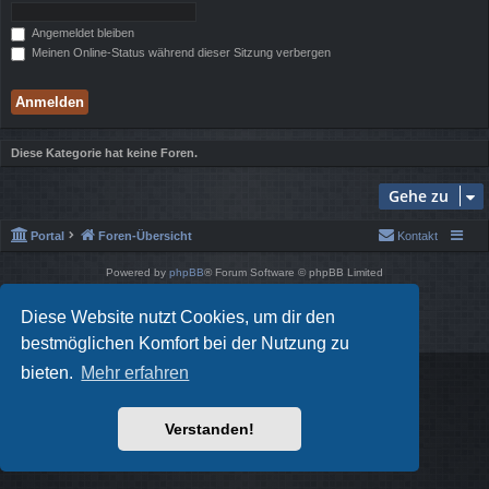
Angemeldet bleiben
Meinen Online-Status während dieser Sitzung verbergen
Diese Kategorie hat keine Foren.
Gehe zu
Portal
Foren-Übersicht
Kontakt
Powered by
phpBB
® Forum Software © phpBB Limited
Style von
Arty
- phpBB 3.3 von MrGaby
Deutsche Übersetzung durch
phpBB.de
Diese Website nutzt Cookies, um dir den
Datenschutz
|
Nutzungsbedingungen
bestmöglichen Komfort bei der Nutzung zu
bieten.
Mehr erfahren
Verstanden!