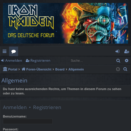
Such
Anmelden
Registrieren
ch
or
n
eg
S
Portal
Foren-Übersicht
Board
Allgemein
ne
en
m
ist
u
Allgemein
llz
el
rie
c
h
Du hast keine ausreichenden Rechte, um Themen in diesem Forum zu sehen
ug
de
re
oder zu lesen.
e
rif
n
n
Anmelden
•
Registrieren
f
Benutzername:
Passwort: