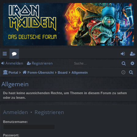
Such
Anmelden
Registrieren
ch
or
n
eg
S
Portal
Foren-Übersicht
Board
Allgemein
ne
en
m
ist
u
Allgemein
llz
el
rie
c
h
Du hast keine ausreichenden Rechte, um Themen in diesem Forum zu sehen
ug
de
re
oder zu lesen.
e
rif
n
n
Anmelden
•
Registrieren
f
Benutzername:
Passwort: