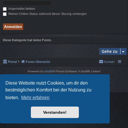
Angemeldet bleiben
Meinen Online-Status während dieser Sitzung verbergen
Diese Kategorie hat keine Foren.
Gehe zu
Portal
Foren-Übersicht
Kontakt
Powered by
phpBB
® Forum Software © phpBB Limited
Style von
Arty
- phpBB 3.3 von MrGaby
Deutsche Übersetzung durch
phpBB.de
Diese Website nutzt Cookies, um dir den
Datenschutz
|
Nutzungsbedingungen
bestmöglichen Komfort bei der Nutzung zu
bieten.
Mehr erfahren
Verstanden!