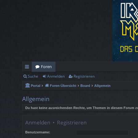
Foren
Suche
Anmelden
Registrieren
ch
Portal
Foren-Übersicht
Board
Allgemein
ne
llz
Allgemein
ug
Du hast keine ausreichenden Rechte, um Themen in diesem Forum zu
rif
Anmelden
•
Registrieren
f
Benutzername: