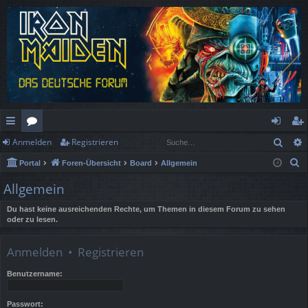
Such
Anmelden
Registrieren
ch
or
n
eg
S
Portal
Foren-Übersicht
Board
Allgemein
ne
en
m
ist
u
Allgemein
llz
el
rie
c
h
Du hast keine ausreichenden Rechte, um Themen in diesem Forum zu sehen
ug
de
re
oder zu lesen.
e
rif
n
n
Anmelden
•
Registrieren
f
Benutzername:
Passwort: