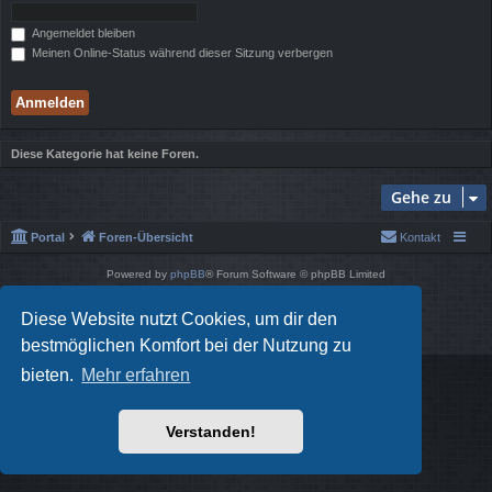
Angemeldet bleiben
Meinen Online-Status während dieser Sitzung verbergen
Diese Kategorie hat keine Foren.
Gehe zu
Portal
Foren-Übersicht
Kontakt
Powered by
phpBB
® Forum Software © phpBB Limited
Style von
Arty
- phpBB 3.3 von MrGaby
Deutsche Übersetzung durch
phpBB.de
Diese Website nutzt Cookies, um dir den
Datenschutz
|
Nutzungsbedingungen
bestmöglichen Komfort bei der Nutzung zu
bieten.
Mehr erfahren
Verstanden!