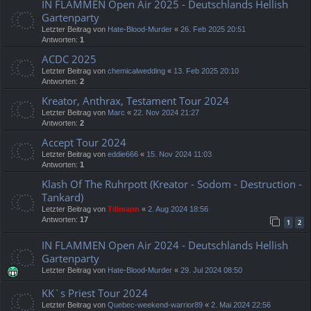
IN FLAMMEN Open Air 2025 - Deutschlands Hellish
Gartenparty
Letzter Beitrag von
Hate-Blood-Murder
«
26. Feb 2025 20:51
Antworten:
1
ACDC 2025
Letzter Beitrag von
chemicalwedding
«
13. Feb 2025 20:10
Antworten:
2
Kreator, Anthrax, Testament Tour 2024
Letzter Beitrag von
Marc
«
22. Nov 2024 21:27
Antworten:
2
Accept Tour 2024
Letzter Beitrag von
eddie666
«
15. Nov 2024 11:03
Antworten:
1
Klash Of The Ruhrpott (Kreator - Sodom - Destruction -
Tankard)
Letzter Beitrag von
Tillmann
«
2. Aug 2024 18:56
Antworten:
17
1
2
IN FLAMMEN Open Air 2024 - Deutschlands Hellish
Gartenparty
Letzter Beitrag von
Hate-Blood-Murder
«
29. Jul 2024 08:50
KK`s Priest Tour 2024
Letzter Beitrag von
Quebec-weekend-warrior89
«
2. Mai 2024 22:56