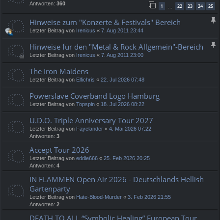
Antworten:
360
1
22
23
24
25
…
Hinweise zum "Konzerte & Festivals" Bereich
Letzter Beitrag von
Irenicus
«
7. Aug 2011 23:44
Hinweise für den "Metal & Rock Allgemein"-Bereich
Letzter Beitrag von
Irenicus
«
7. Aug 2011 23:00
The Iron Maidens
Letzter Beitrag von
Elfichris
«
22. Jul 2026 07:48
Powerslave Coverband Logo Hamburg
Letzter Beitrag von
Topspin
«
18. Jul 2026 08:22
U.D.O. Triple Anniversary Tour 2027
Letzter Beitrag von
Fayelander
«
4. Mai 2026 07:22
Antworten:
3
Accept Tour 2026
Letzter Beitrag von
eddie666
«
25. Feb 2026 20:25
Antworten:
4
IN FLAMMEN Open Air 2026 - Deutschlands Hellish
Gartenparty
Letzter Beitrag von
Hate-Blood-Murder
«
3. Feb 2026 21:55
Antworten:
2
DEATH TO ALL “Symbolic Healing” European Tour