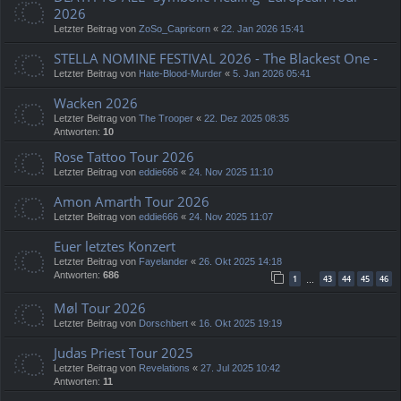
2026
Letzter Beitrag von
ZoSo_Capricorn
«
22. Jan 2026 15:41
STELLA NOMINE FESTIVAL 2026 - The Blackest One -
Letzter Beitrag von
Hate-Blood-Murder
«
5. Jan 2026 05:41
Wacken 2026
Letzter Beitrag von
The Trooper
«
22. Dez 2025 08:35
Antworten:
10
Rose Tattoo Tour 2026
Letzter Beitrag von
eddie666
«
24. Nov 2025 11:10
Amon Amarth Tour 2026
Letzter Beitrag von
eddie666
«
24. Nov 2025 11:07
Euer letztes Konzert
Letzter Beitrag von
Fayelander
«
26. Okt 2025 14:18
Antworten:
686
1
43
44
45
46
…
Møl Tour 2026
Letzter Beitrag von
Dorschbert
«
16. Okt 2025 19:19
Judas Priest Tour 2025
Letzter Beitrag von
Revelations
«
27. Jul 2025 10:42
Antworten:
11