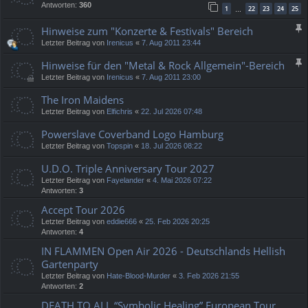
Antworten:
360
1
22
23
24
25
…
Hinweise zum "Konzerte & Festivals" Bereich
Letzter Beitrag von
Irenicus
«
7. Aug 2011 23:44
Hinweise für den "Metal & Rock Allgemein"-Bereich
Letzter Beitrag von
Irenicus
«
7. Aug 2011 23:00
The Iron Maidens
Letzter Beitrag von
Elfichris
«
22. Jul 2026 07:48
Powerslave Coverband Logo Hamburg
Letzter Beitrag von
Topspin
«
18. Jul 2026 08:22
U.D.O. Triple Anniversary Tour 2027
Letzter Beitrag von
Fayelander
«
4. Mai 2026 07:22
Antworten:
3
Accept Tour 2026
Letzter Beitrag von
eddie666
«
25. Feb 2026 20:25
Antworten:
4
IN FLAMMEN Open Air 2026 - Deutschlands Hellish
Gartenparty
Letzter Beitrag von
Hate-Blood-Murder
«
3. Feb 2026 21:55
Antworten:
2
DEATH TO ALL “Symbolic Healing” European Tour