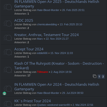
IN FLAMMEN Open Air 2025 - Deutschlands Hellish
Gartenparty
Letzter Beitrag von
Hate-Blood-Murder
«
26. Feb 2025 20:51
Antworten:
1
ACDC 2025
Letzter Beitrag von
chemicalwedding
«
13. Feb 2025 20:10
Antworten:
2
Kreator, Anthrax, Testament Tour 2024
Letzter Beitrag von
Marc
«
22. Nov 2024 21:27
Antworten:
2
Accept Tour 2024
Letzter Beitrag von
eddie666
«
15. Nov 2024 11:03
Antworten:
1
Klash Of The Ruhrpott (Kreator - Sodom - Destruction -
Tankard)
Letzter Beitrag von
Tillmann
«
2. Aug 2024 18:56
Antworten:
17
1
2
IN FLAMMEN Open Air 2024 - Deutschlands Hellish
Gartenparty
Letzter Beitrag von
Hate-Blood-Murder
«
29. Jul 2024 08:50
KK`s Priest Tour 2024
Letzter Beitrag von
Quebec-weekend-warrior89
«
2. Mai 2024 22:56