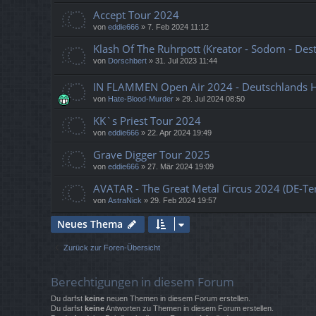
Accept Tour 2024
von
eddie666
»
7. Feb 2024 11:12
Klash Of The Ruhrpott (Kreator - Sodom - Dest
von
Dorschbert
»
31. Jul 2023 11:44
IN FLAMMEN Open Air 2024 - Deutschlands He
von
Hate-Blood-Murder
»
29. Jul 2024 08:50
KK`s Priest Tour 2024
von
eddie666
»
22. Apr 2024 19:49
Grave Digger Tour 2025
von
eddie666
»
27. Mär 2024 19:09
AVATAR - The Great Metal Circus 2024 (DE-Te
von
AstraNick
»
29. Feb 2024 19:57
Neues Thema
Zurück zur Foren-Übersicht
Berechtigungen in diesem Forum
Du darfst
keine
neuen Themen in diesem Forum erstellen.
Du darfst
keine
Antworten zu Themen in diesem Forum erstellen.