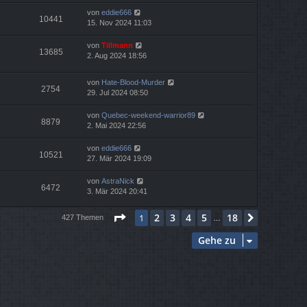
von
eddie666
10441
15. Nov 2024 11:03
von
Tillmann
13685
2. Aug 2024 18:56
von
Hate-Blood-Murder
2754
29. Jul 2024 08:50
von
Quebec-weekend-warrior89
8879
2. Mai 2024 22:56
von
eddie666
10521
27. Mär 2024 19:09
von
AstraNick
6472
3. Mär 2024 20:41
Seite
1
von
18
2
3
4
5
18
1
Nächste
427 Themen
…
Gehe zu