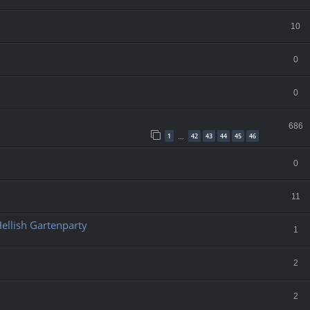
10
0
0
686
1
42
43
44
45
46
…
0
11
llish Gartenparty
1
2
2