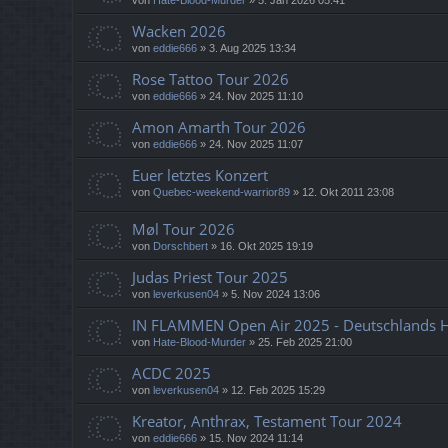
Wacken 2026
von
eddie666
»
3. Aug 2025 13:34
Rose Tattoo Tour 2026
von
eddie666
»
24. Nov 2025 11:10
Amon Amarth Tour 2026
von
eddie666
»
24. Nov 2025 11:07
Euer letztes Konzert
von
Quebec-weekend-warrior89
»
12. Okt 2011 23:08
Møl Tour 2026
von
Dorschbert
»
16. Okt 2025 19:19
Judas Priest Tour 2025
von
leverkusen04
»
5. Nov 2024 13:06
IN FLAMMEN Open Air 2025 - Deutschlands He
von
Hate-Blood-Murder
»
25. Feb 2025 21:00
ACDC 2025
von
leverkusen04
»
12. Feb 2025 15:29
Kreator, Anthrax, Testament Tour 2024
von
eddie666
»
15. Nov 2024 11:14