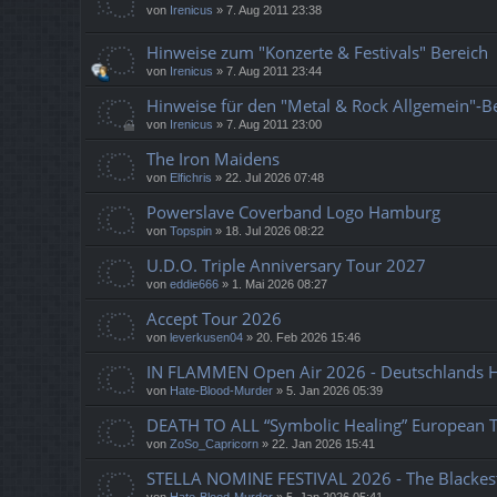
von
Irenicus
»
7. Aug 2011 23:38
Hinweise zum "Konzerte & Festivals" Bereich
von
Irenicus
»
7. Aug 2011 23:44
Hinweise für den "Metal & Rock Allgemein"-B
von
Irenicus
»
7. Aug 2011 23:00
The Iron Maidens
von
Elfichris
»
22. Jul 2026 07:48
Powerslave Coverband Logo Hamburg
von
Topspin
»
18. Jul 2026 08:22
U.D.O. Triple Anniversary Tour 2027
von
eddie666
»
1. Mai 2026 08:27
Accept Tour 2026
von
leverkusen04
»
20. Feb 2026 15:46
IN FLAMMEN Open Air 2026 - Deutschlands He
von
Hate-Blood-Murder
»
5. Jan 2026 05:39
DEATH TO ALL “Symbolic Healing” European 
von
ZoSo_Capricorn
»
22. Jan 2026 15:41
STELLA NOMINE FESTIVAL 2026 - The Blackes
von
Hate-Blood-Murder
»
5. Jan 2026 05:41