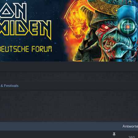
 & Festivals
iterte Suche
Antwort
360