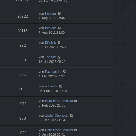
22. Dez 2024 21:12
von
Irenicus
28222
7. Aug 2011 23:44
von
Irenicus
28115
7. Aug 2011 23:00
von
Elfichris
332
22. Jul 2026 07:48
von
Topspin
233
18. Jul 2026 08:22
von
Fayelander
1507
4. Mai 2026 07:22
von
eddie666
2131
25. Feb 2026 20:25
von
Hate-Blood-Murder
1078
3. Feb 2026 21:55
von
ZoSo_Capricorn
908
22. Jan 2026 15:41
von
Hate-Blood-Murder
1021
5. Jan 2026 05:41