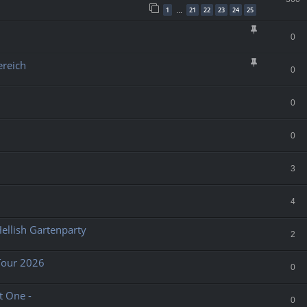
1
21
22
23
24
25
…
0
ereich
0
0
0
3
4
llish Gartenparty
2
Tour 2026
0
t One -
0