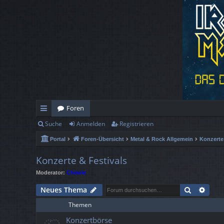
Foren
Suche
Anmelden
Registrieren
ch
Portal
Foren-Übersicht
Metal & Rock Allgemein
Konzerte
ne
llz
Konzerte & Festivals
Moderator:
Chewie
ug
Suche
Erwe
Neues Thema
rif
Themen
f
Konzertbörse