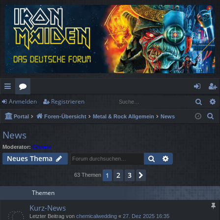
Such
Anmelden
Registrieren
ch
or
n
eg
S
Portal
Foren-Übersicht
Metal & Rock Allgemein
News
ne
en
m
ist
u
News
llz
el
rie
c
Moderator:
Chewie
h
ug
de
re
Suche
Erweiterte Suc
Neues Thema
e
rif
n
n
2
3
1
Nächste
63 Themen
f
Themen
Kurz-News
Letzter Beitrag von
chemicalwedding
«
27. Dez 2025 16:35