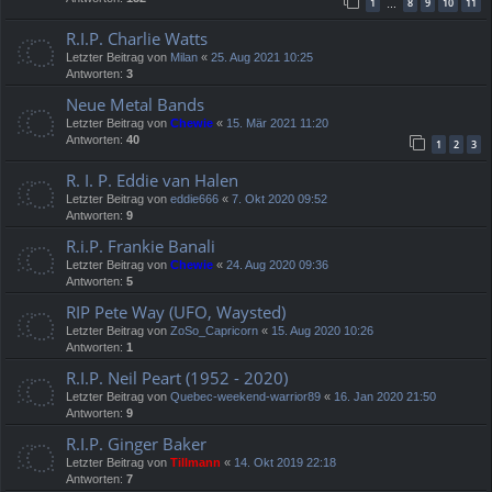
1
8
9
10
11
…
R.I.P. Charlie Watts
Letzter Beitrag von
Milan
«
25. Aug 2021 10:25
Antworten:
3
Neue Metal Bands
Letzter Beitrag von
Chewie
«
15. Mär 2021 11:20
Antworten:
40
1
2
3
R. I. P. Eddie van Halen
Letzter Beitrag von
eddie666
«
7. Okt 2020 09:52
Antworten:
9
R.i.P. Frankie Banali
Letzter Beitrag von
Chewie
«
24. Aug 2020 09:36
Antworten:
5
RIP Pete Way (UFO, Waysted)
Letzter Beitrag von
ZoSo_Capricorn
«
15. Aug 2020 10:26
Antworten:
1
R.I.P. Neil Peart (1952 - 2020)
Letzter Beitrag von
Quebec-weekend-warrior89
«
16. Jan 2020 21:50
Antworten:
9
R.I.P. Ginger Baker
Letzter Beitrag von
Tillmann
«
14. Okt 2019 22:18
Antworten:
7