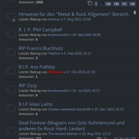
Antworten:
1968
1
129
130
131
132
…
Hinweise für den "Metal & Rock Allgemein"-Bereich
Letzter Beitrag von
Irenicus
«
7. Aug 2011 23:00
R. I. P. Phil Campbell
Letzter Beitrag von
leverkusen04
«
28. Mai 2026 08:56
Antworten:
6
RIP Francis Buchholz
Letzter Beitrag von
TopGun
«
5. Feb 2026 14:17
Antworten:
3
R.I.P. Ace Frehley
Letzter Beitrag von
Tillmann
«
17. Okt 2025 22:33
Antworten:
1
RIP Ozzy
Letzter Beitrag von
leverkusen04
«
24. Jul 2025 15:17
Antworten:
8
R.I.P Alexi Laiho
Letzter Beitrag von
Quebec-weekend-warrior89
«
15. Dez 2023 16:23
Antworten:
6
Deaf Forever (Magazin von Götz Kühnemund und
anderen Ex-Rock Hard- Leuten)
Letzter Beitrag von
The Ancient Mariner
«
26. Aug 2021 13:12
Antworten:
152