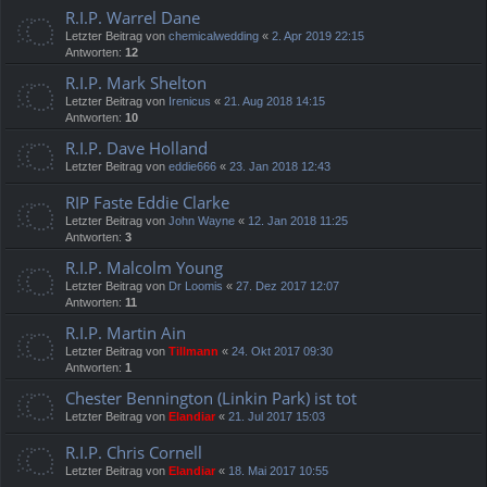
R.I.P. Warrel Dane
Letzter Beitrag von
chemicalwedding
«
2. Apr 2019 22:15
Antworten:
12
R.I.P. Mark Shelton
Letzter Beitrag von
Irenicus
«
21. Aug 2018 14:15
Antworten:
10
R.I.P. Dave Holland
Letzter Beitrag von
eddie666
«
23. Jan 2018 12:43
RIP Faste Eddie Clarke
Letzter Beitrag von
John Wayne
«
12. Jan 2018 11:25
Antworten:
3
R.I.P. Malcolm Young
Letzter Beitrag von
Dr Loomis
«
27. Dez 2017 12:07
Antworten:
11
R.I.P. Martin Ain
Letzter Beitrag von
Tillmann
«
24. Okt 2017 09:30
Antworten:
1
Chester Bennington (Linkin Park) ist tot
Letzter Beitrag von
Elandiar
«
21. Jul 2017 15:03
R.I.P. Chris Cornell
Letzter Beitrag von
Elandiar
«
18. Mai 2017 10:55