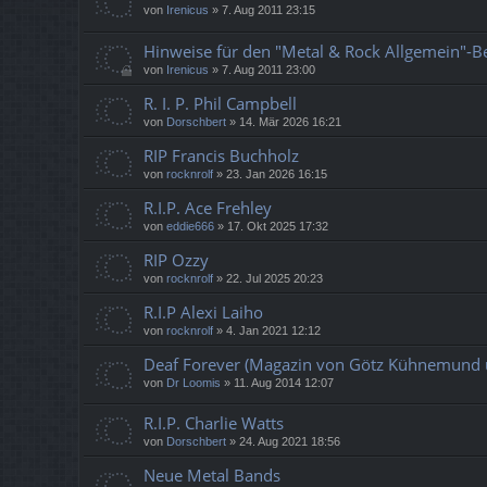
von
Irenicus
»
7. Aug 2011 23:15
Hinweise für den "Metal & Rock Allgemein"-B
von
Irenicus
»
7. Aug 2011 23:00
R. I. P. Phil Campbell
von
Dorschbert
»
14. Mär 2026 16:21
RIP Francis Buchholz
von
rocknrolf
»
23. Jan 2026 16:15
R.I.P. Ace Frehley
von
eddie666
»
17. Okt 2025 17:32
RIP Ozzy
von
rocknrolf
»
22. Jul 2025 20:23
R.I.P Alexi Laiho
von
rocknrolf
»
4. Jan 2021 12:12
Deaf Forever (Magazin von Götz Kühnemund 
von
Dr Loomis
»
11. Aug 2014 12:07
R.I.P. Charlie Watts
von
Dorschbert
»
24. Aug 2021 18:56
Neue Metal Bands