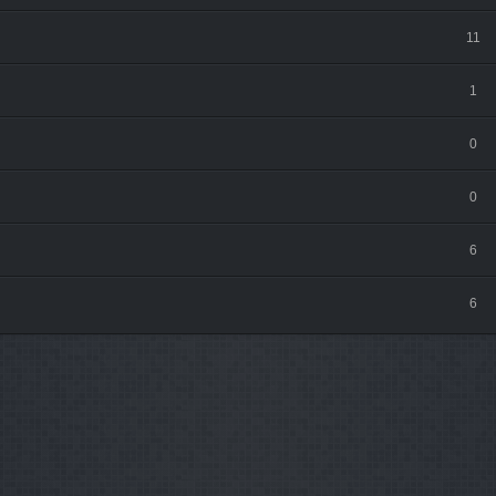
11
1
0
0
6
6