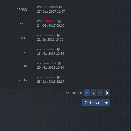
von
Dr Loomis
15968
27. Dez 2017 12:07
von
Tillmann
8650
24. Okt 2017 09:30
von
Elandiar
10281
21. Jul 2017 15:03
von
Elandiar
9812
18. Mai 2017 10:55
von
IronEddie
13105
29. Mai 2016 10:50
von
Elandiar
12106
25. Jan 2016 12:17
2
3
1
Nächste
63 Themen
Gehe zu