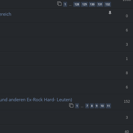
1
128
129
130
131
132
…
ereich
0
6
3
1
8
6
und anderen Ex-Rock Hard- Leuten)
152
1
7
8
9
10
11
…
3
40