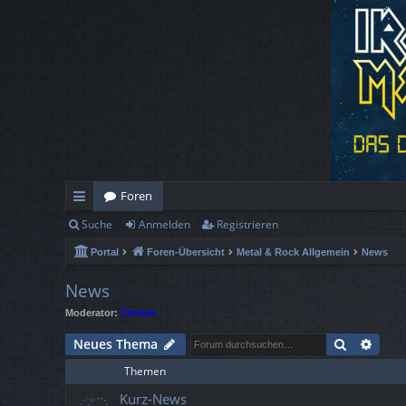
Foren
Suche
Anmelden
Registrieren
ch
Portal
Foren-Übersicht
Metal & Rock Allgemein
News
ne
llz
News
Moderator:
Chewie
ug
Suche
Erwe
Neues Thema
rif
Themen
f
Kurz-News