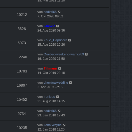
15. Mär 2021 11:20
von
eddie666
10212
7. Okt 2020 09:52
von
Chewie
8626
24. Aug 2020 09:36
von
ZoSo_Capricorn
6973
15. Aug 2020 10:26
von
Quebec-weekend-warrior89
12240
16. Jan 2020 21:50
von
Tillmann
10703
14. Okt 2019 22:18
von
chemicalwedding
16807
2. Apr 2019 22:15
von
Irenicus
15452
21. Aug 2018 14:15
von
eddie666
9734
23. Jan 2018 12:43
von
John Wayne
10235
12. Jan 2018 11:25