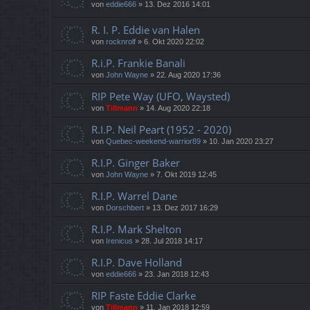
von
eddie666
»
13. Dez 2016 14:01
R. I. P. Eddie van Halen
von
rocknrolf
»
6. Okt 2020 22:02
R.i.P. Frankie Banali
von
John Wayne
»
22. Aug 2020 17:36
RIP Pete Way (UFO, Waysted)
von
Tillmann
»
14. Aug 2020 22:18
R.I.P. Neil Peart (1952 - 2020)
von
Quebec-weekend-warrior89
»
10. Jan 2020 23:27
R.I.P. Ginger Baker
von
John Wayne
»
7. Okt 2019 12:45
R.I.P. Warrel Dane
von
Dorschbert
»
13. Dez 2017 16:29
R.I.P. Mark Shelton
von
Irenicus
»
28. Jul 2018 14:17
R.I.P. Dave Holland
von
eddie666
»
23. Jan 2018 12:43
RIP Faste Eddie Clarke
von
Tillmann
»
11. Jan 2018 12:59