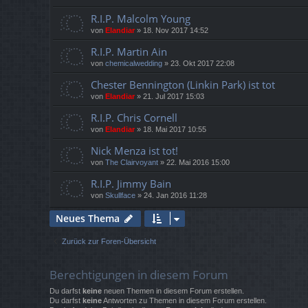
R.I.P. Malcolm Young
von
Elandiar
»
18. Nov 2017 14:52
R.I.P. Martin Ain
von
chemicalwedding
»
23. Okt 2017 22:08
Chester Bennington (Linkin Park) ist tot
von
Elandiar
»
21. Jul 2017 15:03
R.I.P. Chris Cornell
von
Elandiar
»
18. Mai 2017 10:55
Nick Menza ist tot!
von
The Clairvoyant
»
22. Mai 2016 15:00
R.I.P. Jimmy Bain
von
Skullface
»
24. Jan 2016 11:28
Neues Thema
Zurück zur Foren-Übersicht
Berechtigungen in diesem Forum
Du darfst
keine
neuen Themen in diesem Forum erstellen.
Du darfst
keine
Antworten zu Themen in diesem Forum erstellen.