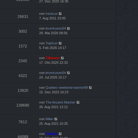
27. Dez 2025 16:35
von
Irenicus
26631
7. Aug 2011 23:00
von
leverkusen04
3002
28. Mai 2026 08:56
von
TopGun
1572
5. Feb 2026 14:17
von
Tillmann
2345
17. Okt 2025 22:33
von
leverkusen04
4322
24. Jul 2025 15:17
von
Quebec-weekend-warrior89
13920
15. Dez 2023 16:23
von
The Ancient Mariner
139690
26. Aug 2021 13:12
von
Milan
7612
25. Aug 2021 10:25
von
Chewie
44089