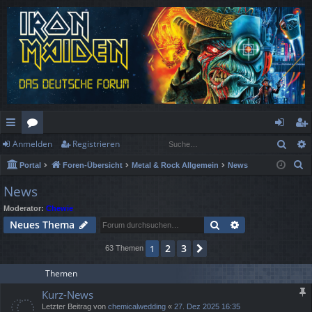
Such
Anmelden
Registrieren
ch
or
n
eg
S
Portal
Foren-Übersicht
Metal & Rock Allgemein
News
ne
en
m
ist
u
News
llz
el
rie
c
Moderator:
Chewie
h
ug
de
re
Suche
Erweiterte Suc
Neues Thema
e
rif
n
n
2
3
1
Nächste
63 Themen
f
Themen
Kurz-News
Letzter Beitrag von
chemicalwedding
«
27. Dez 2025 16:35