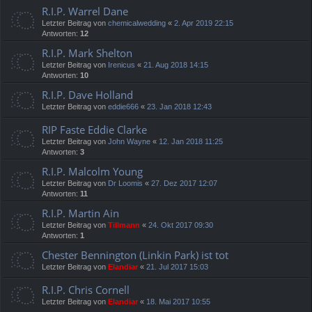
R.I.P. Warrel Dane
Letzter Beitrag von
chemicalwedding
«
2. Apr 2019 22:15
Antworten:
12
R.I.P. Mark Shelton
Letzter Beitrag von
Irenicus
«
21. Aug 2018 14:15
Antworten:
10
R.I.P. Dave Holland
Letzter Beitrag von
eddie666
«
23. Jan 2018 12:43
RIP Faste Eddie Clarke
Letzter Beitrag von
John Wayne
«
12. Jan 2018 11:25
Antworten:
3
R.I.P. Malcolm Young
Letzter Beitrag von
Dr Loomis
«
27. Dez 2017 12:07
Antworten:
11
R.I.P. Martin Ain
Letzter Beitrag von
Tillmann
«
24. Okt 2017 09:30
Antworten:
1
Chester Bennington (Linkin Park) ist tot
Letzter Beitrag von
Elandiar
«
21. Jul 2017 15:03
R.I.P. Chris Cornell
Letzter Beitrag von
Elandiar
«
18. Mai 2017 10:55