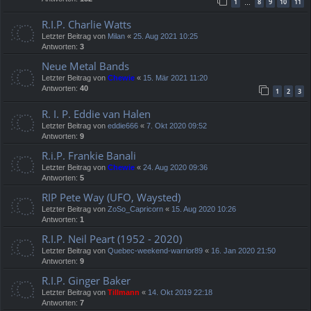
1
8
9
10
11
…
R.I.P. Charlie Watts
Letzter Beitrag von
Milan
«
25. Aug 2021 10:25
Antworten:
3
Neue Metal Bands
Letzter Beitrag von
Chewie
«
15. Mär 2021 11:20
Antworten:
40
1
2
3
R. I. P. Eddie van Halen
Letzter Beitrag von
eddie666
«
7. Okt 2020 09:52
Antworten:
9
R.i.P. Frankie Banali
Letzter Beitrag von
Chewie
«
24. Aug 2020 09:36
Antworten:
5
RIP Pete Way (UFO, Waysted)
Letzter Beitrag von
ZoSo_Capricorn
«
15. Aug 2020 10:26
Antworten:
1
R.I.P. Neil Peart (1952 - 2020)
Letzter Beitrag von
Quebec-weekend-warrior89
«
16. Jan 2020 21:50
Antworten:
9
R.I.P. Ginger Baker
Letzter Beitrag von
Tillmann
«
14. Okt 2019 22:18
Antworten:
7