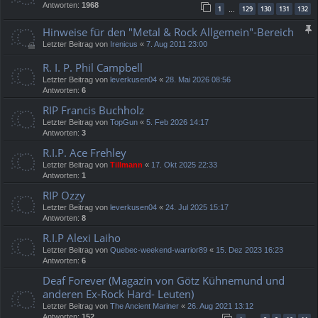
Antworten:
1968
1
129
130
131
132
…
Hinweise für den "Metal & Rock Allgemein"-Bereich
Letzter Beitrag von
Irenicus
«
7. Aug 2011 23:00
R. I. P. Phil Campbell
Letzter Beitrag von
leverkusen04
«
28. Mai 2026 08:56
Antworten:
6
RIP Francis Buchholz
Letzter Beitrag von
TopGun
«
5. Feb 2026 14:17
Antworten:
3
R.I.P. Ace Frehley
Letzter Beitrag von
Tillmann
«
17. Okt 2025 22:33
Antworten:
1
RIP Ozzy
Letzter Beitrag von
leverkusen04
«
24. Jul 2025 15:17
Antworten:
8
R.I.P Alexi Laiho
Letzter Beitrag von
Quebec-weekend-warrior89
«
15. Dez 2023 16:23
Antworten:
6
Deaf Forever (Magazin von Götz Kühnemund und
anderen Ex-Rock Hard- Leuten)
Letzter Beitrag von
The Ancient Mariner
«
26. Aug 2021 13:12
Antworten:
152