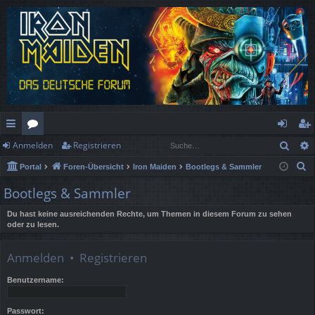
Such
Anmelden
Registrieren
ch
or
n
eg
S
Portal
Foren-Übersicht
Iron Maiden
Bootlegs & Sammler
ne
en
m
ist
u
Bootlegs & Sammler
llz
el
rie
c
h
Du hast keine ausreichenden Rechte, um Themen in diesem Forum zu sehen
ug
de
re
oder zu lesen.
e
rif
n
n
Anmelden
•
Registrieren
f
Benutzername:
Passwort: