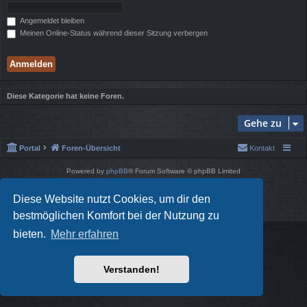
Angemeldet bleiben
Meinen Online-Status während dieser Sitzung verbergen
Diese Kategorie hat keine Foren.
Gehe zu
Portal
Foren-Übersicht
Kontakt
Powered by
phpBB
® Forum Software © phpBB Limited
Style von
Arty
- phpBB 3.3 von MrGaby
Deutsche Übersetzung durch
phpBB.de
Diese Website nutzt Cookies, um dir den
Datenschutz
|
Nutzungsbedingungen
bestmöglichen Komfort bei der Nutzung zu
bieten.
Mehr erfahren
Verstanden!