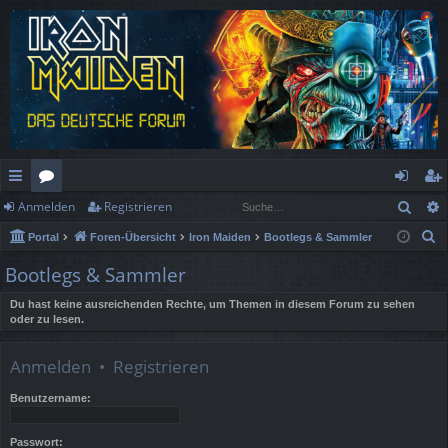
Such
Anmelden
Registrieren
ch
or
n
eg
S
Portal
Foren-Übersicht
Iron Maiden
Bootlegs & Sammler
ne
en
m
ist
u
Bootlegs & Sammler
llz
el
rie
c
h
Du hast keine ausreichenden Rechte, um Themen in diesem Forum zu sehen
ug
de
re
oder zu lesen.
e
rif
n
n
Anmelden
•
Registrieren
f
Benutzername:
Passwort: