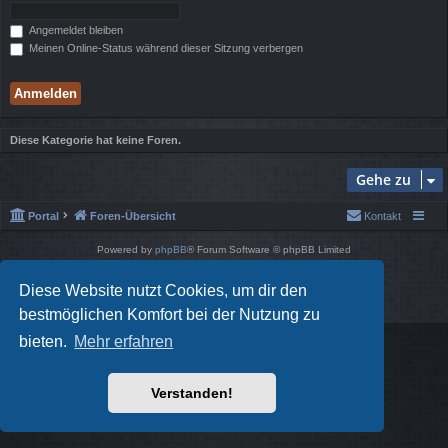
Angemeldet bleiben
Meinen Online-Status während dieser Sitzung verbergen
Diese Kategorie hat keine Foren.
Gehe zu
Portal
Foren-Übersicht
Kontakt
Powered by
phpBB
® Forum Software © phpBB Limited
Style von
Arty
- phpBB 3.3 von MrGaby
Deutsche Übersetzung durch
phpBB.de
Diese Website nutzt Cookies, um dir den
Datenschutz
|
Nutzungsbedingungen
bestmöglichen Komfort bei der Nutzung zu
bieten.
Mehr erfahren
Verstanden!