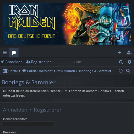
Such
Anmelden
Registrieren
ch
or
n
eg
S
Portal
Foren-Übersicht
Iron Maiden
Bootlegs & Sammler
ne
en
m
ist
u
Bootlegs & Sammler
llz
el
rie
c
h
Du hast keine ausreichenden Rechte, um Themen in diesem Forum zu sehen
ug
de
re
oder zu lesen.
e
rif
n
n
Anmelden
•
Registrieren
f
Benutzername:
Passwort: