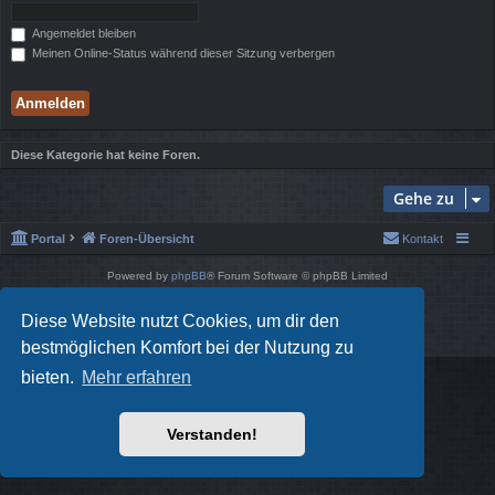
Angemeldet bleiben
Meinen Online-Status während dieser Sitzung verbergen
Diese Kategorie hat keine Foren.
Gehe zu
Portal
Foren-Übersicht
Kontakt
Powered by
phpBB
® Forum Software © phpBB Limited
Style von
Arty
- phpBB 3.3 von MrGaby
Deutsche Übersetzung durch
phpBB.de
Diese Website nutzt Cookies, um dir den
Datenschutz
|
Nutzungsbedingungen
bestmöglichen Komfort bei der Nutzung zu
bieten.
Mehr erfahren
Verstanden!