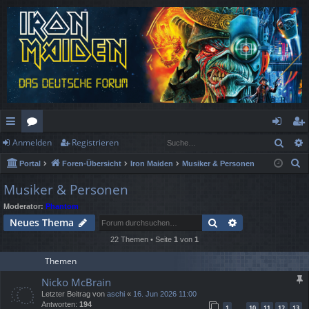
Such
Anmelden
Registrieren
ch
or
n
eg
S
Portal
Foren-Übersicht
Iron Maiden
Musiker & Personen
ne
en
m
ist
u
Musiker & Personen
llz
el
rie
c
Moderator:
Phantom
h
ug
de
re
Suche
Erweiterte Suc
Neues Thema
e
rif
n
n
22 Themen • Seite
1
von
1
f
Themen
Nicko McBrain
Letzter Beitrag von
aschi
«
16. Jun 2026 11:00
Antworten:
194
1
10
11
12
13
…