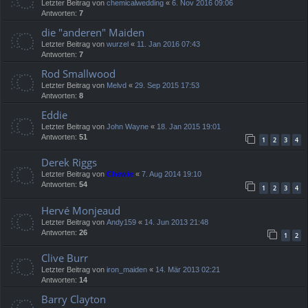
Letzter Beitrag von
chemicalwedding
«
6. Nov 2016 09:06
Antworten:
7
die "anderen" Maiden
Letzter Beitrag von
wurzel
«
11. Jan 2016 07:43
Antworten:
7
Rod Smallwood
Letzter Beitrag von
Melvd
«
29. Sep 2015 17:53
Antworten:
8
Eddie
Letzter Beitrag von
John Wayne
«
18. Jan 2015 19:01
Antworten:
51
1
2
3
4
Derek Riggs
Letzter Beitrag von
Chewie
«
7. Aug 2014 19:10
Antworten:
54
1
2
3
4
Hervé Monjeaud
Letzter Beitrag von
Andy159
«
14. Jun 2013 21:48
Antworten:
26
1
2
Clive Burr
Letzter Beitrag von
iron_maiden
«
14. Mär 2013 02:21
Antworten:
14
Barry Clayton