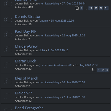
Letzter Beitrag von
chemicalwedding
«
27. Dez 2025 16:44
Antworten:
463
1
28
29
30
31
…
Dennis Stratton
Letzter Beitrag von
Topspin
«
18. Aug 2025 19:16
Antworten:
10
Paul Day RIP
Letzter Beitrag von
chemicalwedding
«
12. Aug 2025 17:28
Antworten:
2
Maiden-Crew
Letzter Beitrag von
Mohit
«
9. Jul 2025 10:15
Antworten:
13
Martin Birch
Letzter Beitrag von
Quebec-weekend-warrior89
«
18. Aug 2020 21:59
Antworten:
32
1
2
3
Ides of March
Letzter Beitrag von
chemicalwedding
«
16. Jan 2020 20:59
Antworten:
2
Maiden77
Letzter Beitrag von
chemicalwedding
«
27. Jun 2018 23:59
Antworten:
12
Band-Fotografen