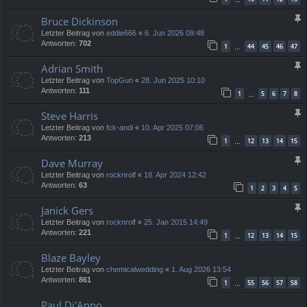
Bruce Dickinson
Letzter Beitrag von
eddie666
«
6. Jun 2026 09:48
Antworten:
702
1
44
45
46
47
…
Adrian Smith
Letzter Beitrag von
TopGun
«
28. Jun 2025 10:10
Antworten:
111
1
5
6
7
8
…
Steve Harris
Letzter Beitrag von
fck-andi
«
10. Apr 2025 07:06
Antworten:
213
1
12
13
14
15
…
Dave Murray
Letzter Beitrag von
rocknrolf
«
18. Apr 2024 12:42
Antworten:
63
1
2
3
4
5
Janick Gers
Letzter Beitrag von
rocknrolf
«
25. Jan 2015 14:49
Antworten:
221
1
12
13
14
15
…
Blaze Bayley
Letzter Beitrag von
chemicalwedding
«
1. Aug 2026 13:54
Antworten:
861
1
55
56
57
58
…
Paul Di'Anno