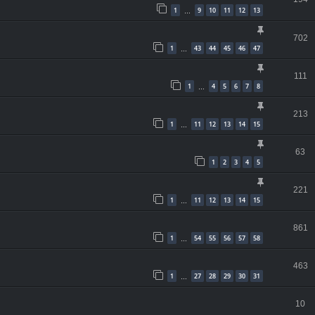
1
9
10
11
12
13
…
702
1
43
44
45
46
47
…
111
1
4
5
6
7
8
…
213
1
11
12
13
14
15
…
63
1
2
3
4
5
221
1
11
12
13
14
15
…
861
1
54
55
56
57
58
…
463
1
27
28
29
30
31
…
10