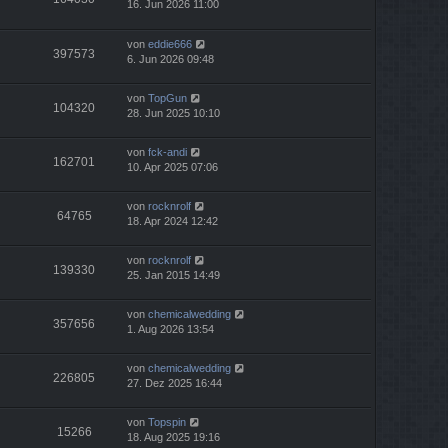
16. Jun 2026 11:00
von
eddie666
397573
6. Jun 2026 09:48
von
TopGun
104320
28. Jun 2025 10:10
von
fck-andi
162701
10. Apr 2025 07:06
von
rocknrolf
64765
18. Apr 2024 12:42
von
rocknrolf
139330
25. Jan 2015 14:49
von
chemicalwedding
357656
1. Aug 2026 13:54
von
chemicalwedding
226805
27. Dez 2025 16:44
von
Topspin
15266
18. Aug 2025 19:16