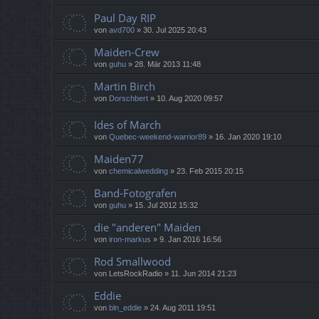
Paul Day RIP
von
avd700
»
30. Jul 2025 20:43
Maiden-Crew
von
guhu
»
28. Mär 2013 11:48
Martin Birch
von
Dorschbert
»
10. Aug 2020 09:57
Ides of March
von
Quebec-weekend-warrior89
»
16. Jan 2020 19:10
Maiden77
von
chemicalwedding
»
23. Feb 2015 20:15
Band-Fotografen
von
guhu
»
15. Jul 2012 15:32
die "anderen" Maiden
von
iron-markus
»
9. Jan 2016 16:56
Rod Smallwood
von
LetsRockRadio
»
11. Jun 2014 21:23
Eddie
von
bln_eddie
»
24. Aug 2011 19:51