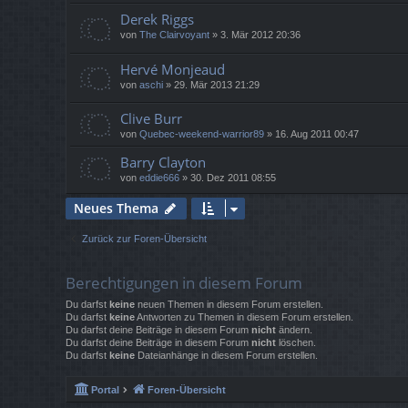
Derek Riggs
von
The Clairvoyant
»
3. Mär 2012 20:36
Hervé Monjeaud
von
aschi
»
29. Mär 2013 21:29
Clive Burr
von
Quebec-weekend-warrior89
»
16. Aug 2011 00:47
Barry Clayton
von
eddie666
»
30. Dez 2011 08:55
Neues Thema
Zurück zur Foren-Übersicht
Berechtigungen in diesem Forum
Du darfst
keine
neuen Themen in diesem Forum erstellen.
Du darfst
keine
Antworten zu Themen in diesem Forum erstellen.
Du darfst deine Beiträge in diesem Forum
nicht
ändern.
Du darfst deine Beiträge in diesem Forum
nicht
löschen.
Du darfst
keine
Dateianhänge in diesem Forum erstellen.
Portal
Foren-Übersicht