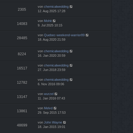
von
chemicalwedding
2305
12. Aug 2025 17:28
von
Mohit
14083
9. Jul 2025 10:15
von
Quebec-weekend-warrior89
28485
18. Aug 2020 21:59
von
chemicalwedding
8224
16. Jan 2020 20:59
von
chemicalwedding
16517
27. Jun 2018 23:59
von
chemicalwedding
12782
6. Nov 2016 09:06
von
wurzel
13147
11. Jan 2016 07:43
von
Melvd
13861
29. Sep 2015 17:53
von
John Wayne
48699
18. Jan 2015 19:01