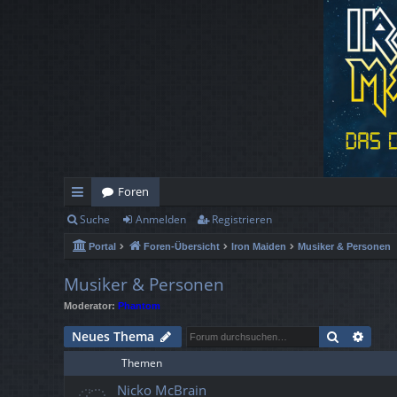
Foren
Suche
Anmelden
Registrieren
ch
Portal
Foren-Übersicht
Iron Maiden
Musiker & Personen
ne
llz
Musiker & Personen
Moderator:
Phantom
ug
Suche
Erwe
Neues Thema
rif
Themen
f
Nicko McBrain