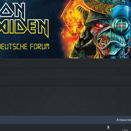
iterte Suche
Antwort
194