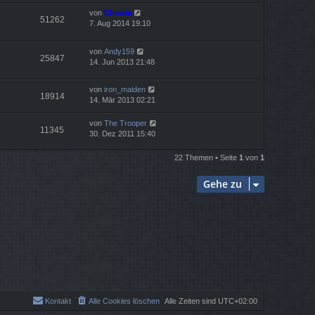
von
Chewie
51262
7. Aug 2014 19:10
von
Andy159
25847
14. Jun 2013 21:48
von
iron_maiden
18914
14. Mär 2013 02:21
von
The Trooper
11345
30. Dez 2011 15:40
22 Themen • Seite
1
von
1
Gehe zu
Kontakt
Alle Cookies löschen
Alle Zeiten sind
UTC+02:00