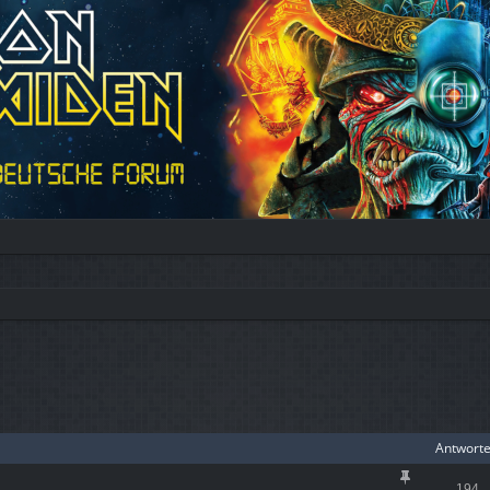
iterte Suche
Antwort
194