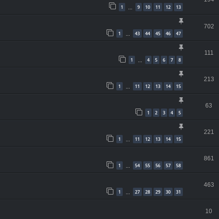
1
9
10
11
12
13
…
702
1
43
44
45
46
47
…
111
1
4
5
6
7
8
…
213
1
11
12
13
14
15
…
63
1
2
3
4
5
221
1
11
12
13
14
15
…
861
1
54
55
56
57
58
…
463
1
27
28
29
30
31
…
10