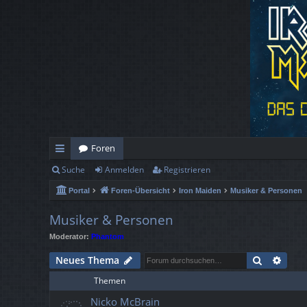
Foren
Suche
Anmelden
Registrieren
ch
Portal
Foren-Übersicht
Iron Maiden
Musiker & Personen
ne
llz
Musiker & Personen
Moderator:
Phantom
ug
Suche
Erwe
Neues Thema
rif
Themen
f
Nicko McBrain