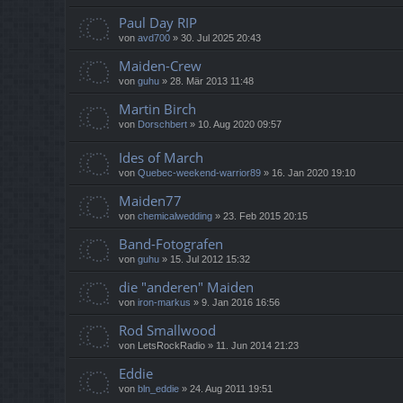
Paul Day RIP
von
avd700
»
30. Jul 2025 20:43
Maiden-Crew
von
guhu
»
28. Mär 2013 11:48
Martin Birch
von
Dorschbert
»
10. Aug 2020 09:57
Ides of March
von
Quebec-weekend-warrior89
»
16. Jan 2020 19:10
Maiden77
von
chemicalwedding
»
23. Feb 2015 20:15
Band-Fotografen
von
guhu
»
15. Jul 2012 15:32
die "anderen" Maiden
von
iron-markus
»
9. Jan 2016 16:56
Rod Smallwood
von
LetsRockRadio
»
11. Jun 2014 21:23
Eddie
von
bln_eddie
»
24. Aug 2011 19:51