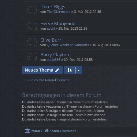
Derek Riggs
von
The Clairvoyant
»
3. Mär 2012 20:36
Hervé Monjeaud
von
aschi
»
29. Mär 2013 21:29
Clive Burr
von
Quebec-weekend-warrior89
»
16. Aug 2011 00:47
Barry Clayton
von
eddie666
»
30. Dez 2011 08:55
Neues Thema
Zurück zur Foren-Übersicht
Berechtigungen in diesem Forum
Du darfst
keine
neuen Themen in diesem Forum erstellen.
Du darfst
keine
Antworten zu Themen in diesem Forum erstellen.
Du darfst deine Beiträge in diesem Forum
nicht
ändern.
Du darfst deine Beiträge in diesem Forum
nicht
löschen.
Du darfst
keine
Dateianhänge in diesem Forum erstellen.
Portal
Foren-Übersicht