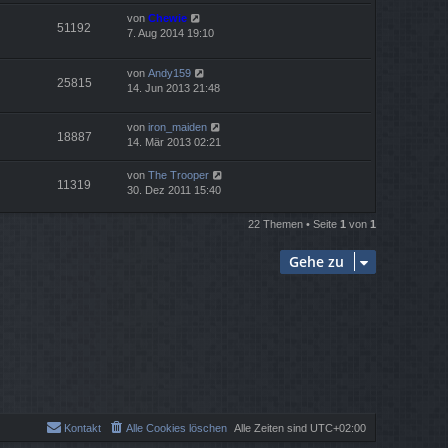
von
Chewie
51192
7. Aug 2014 19:10
von
Andy159
25815
14. Jun 2013 21:48
von
iron_maiden
18887
14. Mär 2013 02:21
von
The Trooper
11319
30. Dez 2011 15:40
22 Themen • Seite
1
von
1
Gehe zu
Kontakt
Alle Cookies löschen
Alle Zeiten sind
UTC+02:00