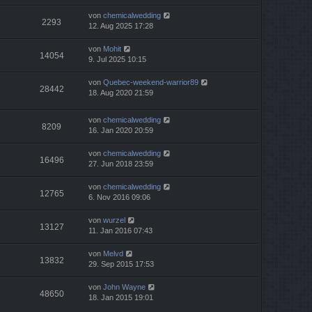
von
chemicalwedding
2293
12. Aug 2025 17:28
von
Mohit
14054
9. Jul 2025 10:15
von
Quebec-weekend-warrior89
28442
18. Aug 2020 21:59
von
chemicalwedding
8209
16. Jan 2020 20:59
von
chemicalwedding
16496
27. Jun 2018 23:59
von
chemicalwedding
12765
6. Nov 2016 09:06
von
wurzel
13127
11. Jan 2016 07:43
von
Melvd
13832
29. Sep 2015 17:53
von
John Wayne
48650
18. Jan 2015 19:01