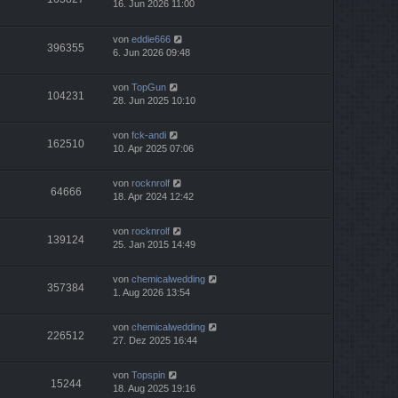
16. Jun 2026 11:00
von
eddie666
396355
6. Jun 2026 09:48
von
TopGun
104231
28. Jun 2025 10:10
von
fck-andi
162510
10. Apr 2025 07:06
von
rocknrolf
64666
18. Apr 2024 12:42
von
rocknrolf
139124
25. Jan 2015 14:49
von
chemicalwedding
357384
1. Aug 2026 13:54
von
chemicalwedding
226512
27. Dez 2025 16:44
von
Topspin
15244
18. Aug 2025 19:16