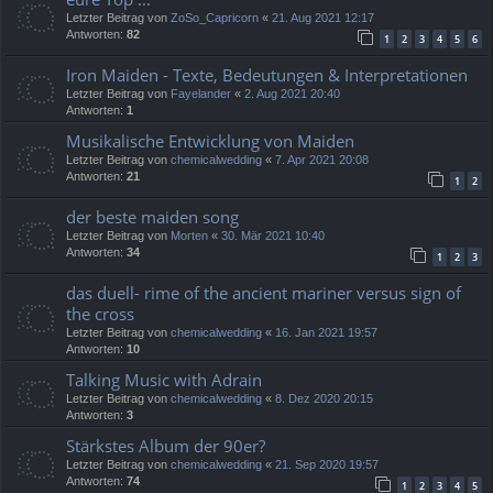
Letzter Beitrag von
ZoSo_Capricorn
«
21. Aug 2021 12:17
Antworten:
82
1
2
3
4
5
6
Iron Maiden - Texte, Bedeutungen & Interpretationen
Letzter Beitrag von
Fayelander
«
2. Aug 2021 20:40
Antworten:
1
Musikalische Entwicklung von Maiden
Letzter Beitrag von
chemicalwedding
«
7. Apr 2021 20:08
Antworten:
21
1
2
der beste maiden song
Letzter Beitrag von
Morten
«
30. Mär 2021 10:40
Antworten:
34
1
2
3
das duell- rime of the ancient mariner versus sign of
the cross
Letzter Beitrag von
chemicalwedding
«
16. Jan 2021 19:57
Antworten:
10
Talking Music with Adrain
Letzter Beitrag von
chemicalwedding
«
8. Dez 2020 20:15
Antworten:
3
Stärkstes Album der 90er?
Letzter Beitrag von
chemicalwedding
«
21. Sep 2020 19:57
Antworten:
74
1
2
3
4
5