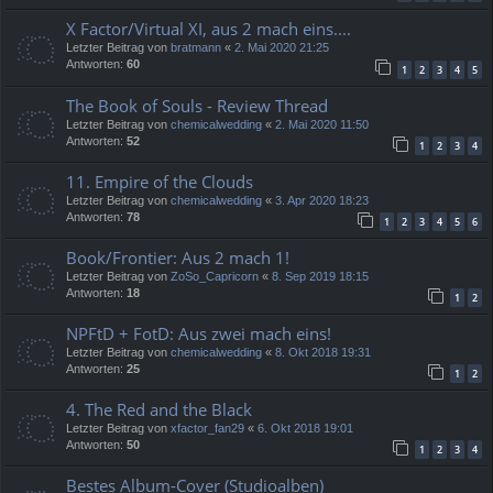
X Factor/Virtual XI, aus 2 mach eins....
Letzter Beitrag von
bratmann
«
2. Mai 2020 21:25
Antworten:
60
1
2
3
4
5
The Book of Souls - Review Thread
Letzter Beitrag von
chemicalwedding
«
2. Mai 2020 11:50
Antworten:
52
1
2
3
4
11. Empire of the Clouds
Letzter Beitrag von
chemicalwedding
«
3. Apr 2020 18:23
Antworten:
78
1
2
3
4
5
6
Book/Frontier: Aus 2 mach 1!
Letzter Beitrag von
ZoSo_Capricorn
«
8. Sep 2019 18:15
Antworten:
18
1
2
NPFtD + FotD: Aus zwei mach eins!
Letzter Beitrag von
chemicalwedding
«
8. Okt 2018 19:31
Antworten:
25
1
2
4. The Red and the Black
Letzter Beitrag von
xfactor_fan29
«
6. Okt 2018 19:01
Antworten:
50
1
2
3
4
Bestes Album-Cover (Studioalben)