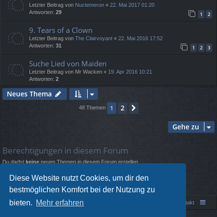
Letzter Beitrag von
Nuctemeron
«
22. Mai 2017 01:20
Antworten:
29
1
2
9. Tears of a Clown
Letzter Beitrag von
The Clairvoyant
«
22. Mai 2016 17:52
Antworten:
31
1
2
3
Suche Lied von Maiden
Letzter Beitrag von
Mr Wacken
«
19. Apr 2016 10:21
Antworten:
2
Neues Thema
2
1
Nächste
48 Themen
Gehe zu
Berechtigungen in diesem Forum
Du darfst
keine
neuen Themen in diesem Forum erstellen.
Du darfst
keine
Antworten zu Themen in diesem Forum erstellen.
Du darfst deine Beiträge in diesem Forum
nicht
ändern.
Diese Website nutzt Cookies, um dir den
Du darfst deine Beiträge in diesem Forum
nicht
löschen.
bestmöglichen Komfort bei der Nutzung zu
Du darfst
keine
Dateianhänge in diesem Forum erstellen.
bieten.
Mehr erfahren
Portal
Foren-Übersicht
Kontakt