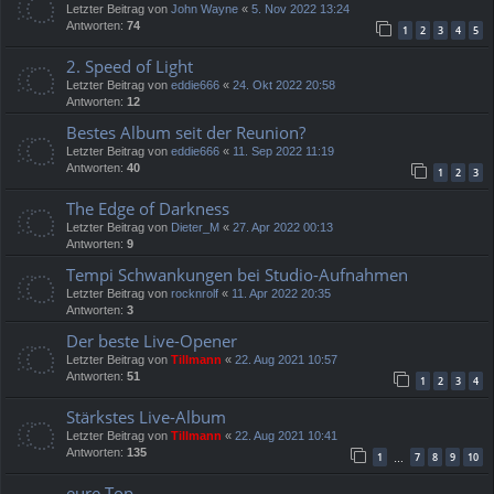
Letzter Beitrag von
John Wayne
«
5. Nov 2022 13:24
Antworten:
74
1
2
3
4
5
2. Speed of Light
Letzter Beitrag von
eddie666
«
24. Okt 2022 20:58
Antworten:
12
Bestes Album seit der Reunion?
Letzter Beitrag von
eddie666
«
11. Sep 2022 11:19
Antworten:
40
1
2
3
The Edge of Darkness
Letzter Beitrag von
Dieter_M
«
27. Apr 2022 00:13
Antworten:
9
Tempi Schwankungen bei Studio-Aufnahmen
Letzter Beitrag von
rocknrolf
«
11. Apr 2022 20:35
Antworten:
3
Der beste Live-Opener
Letzter Beitrag von
Tillmann
«
22. Aug 2021 10:57
Antworten:
51
1
2
3
4
Stärkstes Live-Album
Letzter Beitrag von
Tillmann
«
22. Aug 2021 10:41
Antworten:
135
1
7
8
9
10
…
eure Top ...