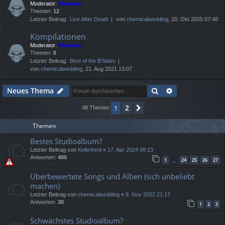
Moderator:
Phantom
Themen:
12
Letzter Beitrag:
Live After Death
von
chemicalwedding
, 20. Okt 2025 07:48
Kompilationen
Moderator:
Phantom
Themen:
6
Letzter Beitrag:
Best of the B'Sides
von
chemicalwedding
, 21. Aug 2021 13:07
Suche
Erweiterte Suc
Neues Thema
2
1
Nächste
48 Themen
Themen
Bestes Studioalbum?
Letzter Beitrag von
Kellerkind
«
17. Apr 2024 08:13
Antworten:
400
1
24
25
26
27
…
Überbewertete Songs und Alben (sich unbeliebt
machen)
Letzter Beitrag von
chemicalwedding
«
8. Nov 2022 21:17
Antworten:
30
1
2
3
Schwächstes Studioalbum?