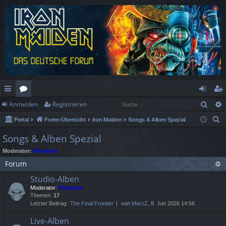
Such
Anmelden
Registrieren
ch
or
n
eg
S
Portal
Foren-Übersicht
Iron Maiden
Songs & Alben Spezial
ne
en
m
ist
u
Songs & Alben Spezial
llz
el
rie
c
Moderator:
Phantom
h
ug
de
re
Forum
e
rif
n
n
Studio-Alben
f
Moderator:
Phantom
Themen:
17
Letzter Beitrag:
The Final Frontier
von
MarcZ
, 8. Jun 2026 14:56
Live-Alben