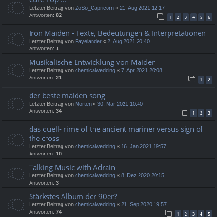
Letzter Beitrag von
ZoSo_Capricorn
«
21. Aug 2021 12:17
Antworten:
82
1
2
3
4
5
6
Iron Maiden - Texte, Bedeutungen & Interpretationen
Letzter Beitrag von
Fayelander
«
2. Aug 2021 20:40
Antworten:
1
Musikalische Entwicklung von Maiden
Letzter Beitrag von
chemicalwedding
«
7. Apr 2021 20:08
Antworten:
21
1
2
der beste maiden song
Letzter Beitrag von
Morten
«
30. Mär 2021 10:40
Antworten:
34
1
2
3
das duell- rime of the ancient mariner versus sign of
the cross
Letzter Beitrag von
chemicalwedding
«
16. Jan 2021 19:57
Antworten:
10
Talking Music with Adrain
Letzter Beitrag von
chemicalwedding
«
8. Dez 2020 20:15
Antworten:
3
Stärkstes Album der 90er?
Letzter Beitrag von
chemicalwedding
«
21. Sep 2020 19:57
Antworten:
74
1
2
3
4
5