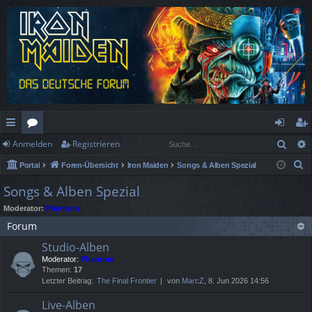
Such
Anmelden
Registrieren
ch
or
n
eg
S
Portal
Foren-Übersicht
Iron Maiden
Songs & Alben Spezial
ne
en
m
ist
u
Songs & Alben Spezial
llz
el
rie
c
Moderator:
Phantom
h
ug
de
re
Forum
e
rif
n
n
Studio-Alben
f
Moderator:
Phantom
Themen:
17
Letzter Beitrag:
The Final Frontier
von
MarcZ
, 8. Jun 2026 14:56
Live-Alben