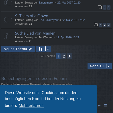
Letzter Beitrag von
Nuctemeron
«
22. Mai 2017 01:20
Antworten:
29
1
2
9. Tears of a Clown
Letzter Beitrag von
The Clairvoyant
«
22. Mai 2016 17:52
Antworten:
31
1
2
3
Suche Lied von Maiden
Letzter Beitrag von
Mr Wacken
«
19. Apr 2016 10:21
Antworten:
2
Neues Thema
2
1
Nächste
48 Themen
Gehe zu
Berechtigungen in diesem Forum
Du darfst
keine
neuen Themen in diesem Forum erstellen.
Du darfst
keine
Antworten zu Themen in diesem Forum erstellen.
Du darfst deine Beiträge in diesem Forum
nicht
ändern.
Diese Website nutzt Cookies, um dir den
Du darfst deine Beiträge in diesem Forum
nicht
löschen.
bestmöglichen Komfort bei der Nutzung zu
Du darfst
keine
Dateianhänge in diesem Forum erstellen.
bieten.
Mehr erfahren
Portal
Foren-Übersicht
Kontakt