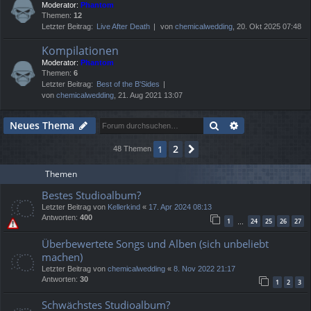
Moderator:
Phantom
Themen:
12
Letzter Beitrag:
Live After Death
von
chemicalwedding
, 20. Okt 2025 07:48
Kompilationen
Moderator:
Phantom
Themen:
6
Letzter Beitrag:
Best of the B'Sides
von
chemicalwedding
, 21. Aug 2021 13:07
Suche
Erweiterte Suc
Neues Thema
2
1
Nächste
48 Themen
Themen
Bestes Studioalbum?
Letzter Beitrag von
Kellerkind
«
17. Apr 2024 08:13
Antworten:
400
1
24
25
26
27
…
Überbewertete Songs und Alben (sich unbeliebt
machen)
Letzter Beitrag von
chemicalwedding
«
8. Nov 2022 21:17
Antworten:
30
1
2
3
Schwächstes Studioalbum?