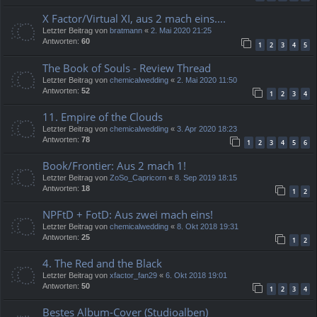
X Factor/Virtual XI, aus 2 mach eins....
Letzter Beitrag von
bratmann
«
2. Mai 2020 21:25
Antworten:
60
1
2
3
4
5
The Book of Souls - Review Thread
Letzter Beitrag von
chemicalwedding
«
2. Mai 2020 11:50
Antworten:
52
1
2
3
4
11. Empire of the Clouds
Letzter Beitrag von
chemicalwedding
«
3. Apr 2020 18:23
Antworten:
78
1
2
3
4
5
6
Book/Frontier: Aus 2 mach 1!
Letzter Beitrag von
ZoSo_Capricorn
«
8. Sep 2019 18:15
Antworten:
18
1
2
NPFtD + FotD: Aus zwei mach eins!
Letzter Beitrag von
chemicalwedding
«
8. Okt 2018 19:31
Antworten:
25
1
2
4. The Red and the Black
Letzter Beitrag von
xfactor_fan29
«
6. Okt 2018 19:01
Antworten:
50
1
2
3
4
Bestes Album-Cover (Studioalben)