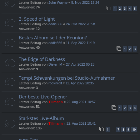
Letzter Beitrag von
John Wayne
«
5. Nov 2022 13:24
Antworten:
74
1
2
3
4
5
2. Speed of Light
Letzter Beitrag von
eddie666
«
24. Okt 2022 20:58
Antworten:
12
Bestes Album seit der Reunion?
Letzter Beitrag von
eddie666
«
11. Sep 2022 11:19
Antworten:
40
1
2
3
The Edge of Darkness
Letzter Beitrag von
Dieter_M
«
27. Apr 2022 00:13
Antworten:
9
Tempi Schwankungen bei Studio-Aufnahmen
Letzter Beitrag von
rocknrolf
«
11. Apr 2022 20:35
Antworten:
3
Der beste Live-Opener
Letzter Beitrag von
Tillmann
«
22. Aug 2021 10:57
Antworten:
51
1
2
3
4
Stärkstes Live-Album
Letzter Beitrag von
Tillmann
«
22. Aug 2021 10:41
Antworten:
135
1
7
8
9
10
…
eure Top ...